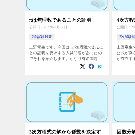
πは無理数であることの証明
4次方
公開日：
2022年7月12日
公開日：
2
2次試験対策
2次試験
上野竜生です。今回はπが無理数であるこ
上野竜生
との証明を要求する入試問題があったの
公式が存
でそれを紹介します。かなり有名問題に
が存在す
なってしまいましたが，美しい性質を示
方程式の
すのは道のりが大変なことが多いです。
覚えられ
この問題も誘導があるとはいえ、かなり
然な考え
難 […]
[…]
3次方程式の解から係数を決定す
因数分