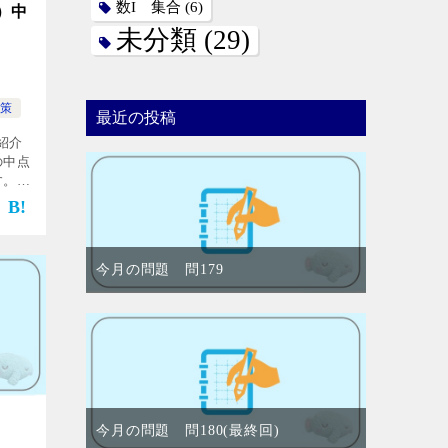
数I 集合
(6)
）中
未分類
(29)
策
最近の投稿
紹介
の中点
す。放
しい
まし
今月の問題 問179
今月の問題 問180(最終回)