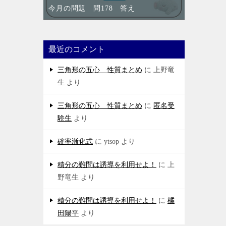
今月の問題 問178 答え
最近のコメント
三角形の五心 性質まとめ
に
上野竜
生
より
三角形の五心 性質まとめ
に
匿名受
験生
より
確率漸化式
に
ytsop
より
積分の難問は誘導を利用せよ！
に
上
野竜生
より
積分の難問は誘導を利用せよ！
に
橘
田陽平
より