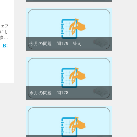
シェフ
nにも
参
今月の問題 問179 答え
]
今月の問題 問178