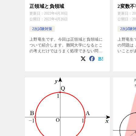
正領域と負領域
2変数
更新日：
2022年4月30日
更新日：
2
公開日：
2022年4月26日
公開日：
2
2次試験対策
2次試験
上野竜生です。今回は正領域と負領域に
上野竜生
ついて紹介します。難関大学になるとこ
の問題は
の考えだけではうまく処理できない問題
いことが
が頻出なので，あえて知らなくてもいい
例題１ 実
内容ですが，これで瞬殺できるパターン
として適切な
もあるので紹介します。 正領域と負領域
4 \ […]
[…]