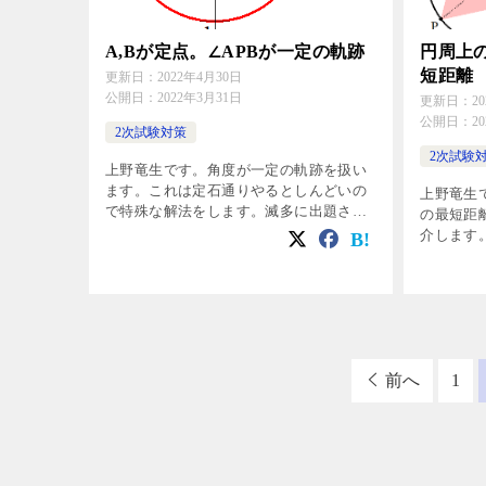
A,Bが定点。∠APBが一定の軌跡
円周上
短距離
更新日：
2022年4月30日
公開日：
2022年3月31日
更新日：
2
公開日：
2
2次試験対策
2次試験
上野竜生です。角度が一定の軌跡を扱い
ます。これは定石通りやるとしんどいの
上野竜生
で特殊な解法をします。滅多に出題され
の最短距
ませんが高校範囲で求められるので見る
介します
だけでも見ておきましょう。 例題
方法でも解け
A(1,0),B(-1,0)とする。次の軌 […]
と，円\( 
△AB […]
前へ
1