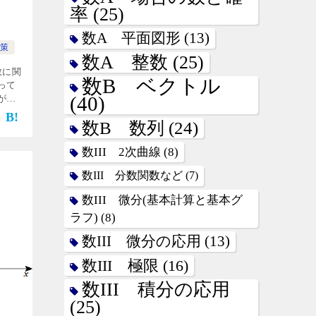
率
(25)
数A 平面図形
(13)
策
数A 整数
(25)
数に関
数B ベクトル
って
(40)
が，
ーン
数B 数列
(24)
を実数
数III 2次曲線
(8)
数III 分数関数など
(7)
数III 微分(基本計算と基本グ
ラフ)
(8)
数III 微分の応用
(13)
数III 極限
(16)
数III 積分の応用
(25)