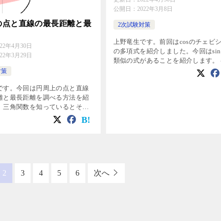
公開日：
2022年3月8日
の点と直線の最長距離と最
2次試験対策
上野竜生です。前回はcosのチェビ
022年4月30日
の多項式を紹介しました。今回はsi
022年3月29日
類似の式があることを紹介します。 
考 cosのチェビシェフの多項式 \
対策
(g_1(x)=x , g_2(x)=2x^2-1 \) \( g_ […
です。今回は円周上の点と直線
離と最長距離を調べる方法を紹
。三角関数を知っているとその
ますよ。 例題 A(4,0),B(0,5)
x^2+y^2=4 \)上の点Pについて
2
3
4
5
6
次へ