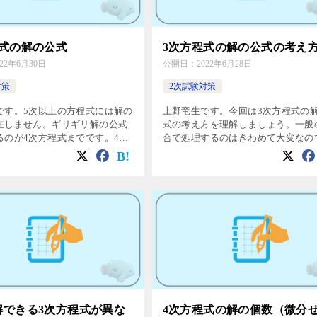
程式の解の公式
3次方程式の解の公式の考え
022年6月30日
公開日：
2022年6月28日
対策
2次試験対策
です。5次以上の方程式には解の
上野竜生です。今回は3次方程式の
在しません。ギリギリ解の公式
式の考え方を理解しましょう。一般
るのが4次方程式までです。4次
合で処理するのはきわめて大変なの
解の公式ってどんなのだろう？
較的簡単な具体例で理解するように
るのかな？と興味をもつのは自
す。 導出方法や本質部分はこれで
でしょう。残念ながら4次方程
解できると思います。 一般の3次方
[…]
解できる3次方程式が異な
4次方程式の解の個数（微分