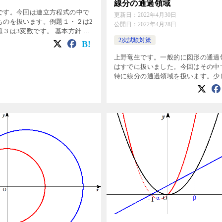
線分の通過領域
です。今回は連立方程式の中で
更新日：
2022年4月30日
ものを扱います。例題１・２は2
公開日：
2022年4月28日
３は3変数です。 基本方針 ①
問題は基本対称式の値を求めて
2次試験対策
の関係に持ち込む（⇒例題１・
上野竜生です。一般的に図形の通過
したり引いたりして対称式 […]
はすでに扱いました。今回はその中
特に線分の通過領域を扱います。少
け考えることが増えて厄介になりま
まずパラメータの取り得る範囲が決
れていた場合は解の配置問題に帰着
後の […]