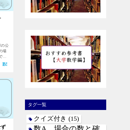
方
解の公
の場
で比
しま
十分理
程
タグ一覧
クイズ付き
(15)
数A 場合の数と確
せず