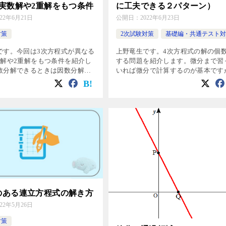
の実数解や2重解をもつ条件
に工夫できる２パターン）
022年6月21日
公開日：
2022年6月23日
対策
2次試験対策
基礎編・共通テスト対
です。今回は3次方程式が異なる
上野竜生です。4次方程式の解の個
数解や2重解をもつ条件を紹介し
する問題を紹介します。微分まで習
数分解できるときは因数分解し
いれば微分で計算するのが基本です
と楽になりますが，ちょっとし
そんなことをしなくてもできるパタ
穴もあるので一度解いておきま
を紹介します。 例題1 複2次式 a
例題 aを実数とする。3次 […]
とする。 \( x^4-ax^2 […]
のある連立方程式の解き方
022年5月26日
対策