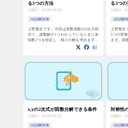
る3つの方法
る3つ
公開日：
2022年6月9日
公開日：
2
2次試験対策
2次試験
上野竜生です。今回は実数係数の3次方程
上野竜生
式で，虚数解が1つわかっているときに未
3つの実
知数2つを特定し，残りの解を求めます。
ます。因
例題 a,bは実数とする。3次方程式 \( x^3-
てしまう
5x^2+ax+b=0 \) がx=2+iを解に持つ […]
た落とし
しょう。 
x,yの2次式が因数分解できる条件
対称性
公開日：
2022年6月7日
公開日：
2
2次試験対策
2次試験