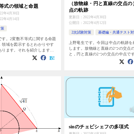
（放物線・円と直線の交点の
不等式の領域と命題
点の軌跡
022年4月30日
更新日：
2022年4月30日
022年4月14日
公開日：
2022年4月12日
対策
2次試験対策
基礎編・共通テスト対
です。2変数不等式に関する命題
上野竜生です。今回は中点の軌跡を
，領域を図示するとわかりやす
します。放物線と直線の2つの交点
あります。それを紹介します。
と，円と直線の2つの交点の中点で
数x,yについて次の[ ]に入る言葉
物線は標準ですが，円の方は少し難
のを選べ。 \( x^2+y^2 \leq
かもしれません。頑張って解いてみ
ょう。 例題１ 放物線\( y=x^ […]
sinのチェビシェフの多項式
更新日：
2022年4月30日