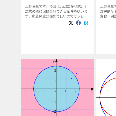
上野竜生です。今回は2元2次多項式が1
上野竜生
次式の積に因数分解できる条件を扱いま
対称的な
す。出題頻度は極めて低いのでサッと目
変数，例題
を通す程度で良いでしょう。 \(
対称式の
3x^2+4xy-4y^2+10x-4y+k \) がx,yについ
解と係数
ての1次式 […]
３） ②足