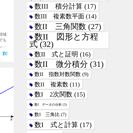
数III 積分計算
(17)
数III 複素数平面
(14)
数II 三角関数
(27)
数II 図形と方程
領域
でも
式
(32)
しだ
す。
数II 式と証明
(16)
めら
数II 微分積分
(31)
した
数II 指数対数関数
(9)
数II 複素数
(11)
数I 2次関数
(15)
数I データの分析
(3)
数I 三角比
(7)
数I 式と計算
(17)