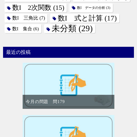
数I 2次関数
(15)
数I データの分析
(3)
数I 式と計算
(17)
数I 三角比
(7)
未分類
(29)
数I 集合
(6)
最近の投稿
今月の問題 問179