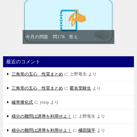
今月の問題 問178 答え
最近のコメント
三角形の五心 性質まとめ
に
上野竜生
より
三角形の五心 性質まとめ
に
匿名受験生
より
確率漸化式
に
ytsop
より
積分の難問は誘導を利用せよ！
に
上野竜生
より
積分の難問は誘導を利用せよ！
に
橘田陽平
より