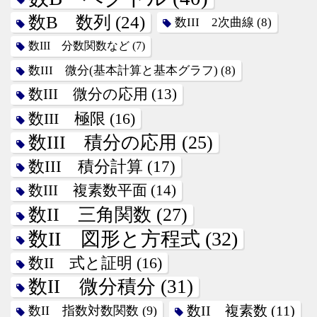
数B 数列
(24)
数III 2次曲線
(8)
数III 分数関数など
(7)
数III 微分(基本計算と基本グラフ)
(8)
数III 微分の応用
(13)
数III 極限
(16)
数III 積分の応用
(25)
数III 積分計算
(17)
数III 複素数平面
(14)
数II 三角関数
(27)
数II 図形と方程式
(32)
数II 式と証明
(16)
数II 微分積分
(31)
数II 指数対数関数
(9)
数II 複素数
(11)