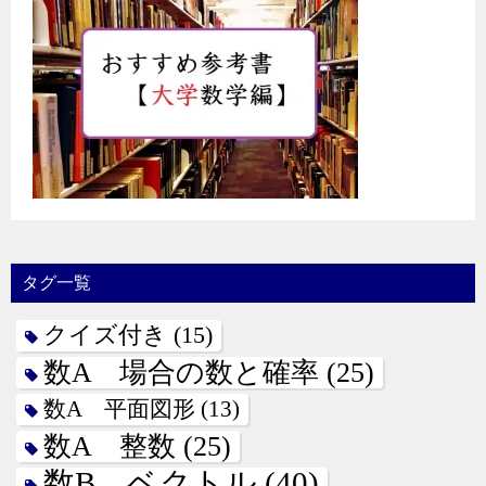
タグ一覧
クイズ付き
(15)
数A 場合の数と確率
(25)
数A 平面図形
(13)
数A 整数
(25)
数B ベクトル
(40)