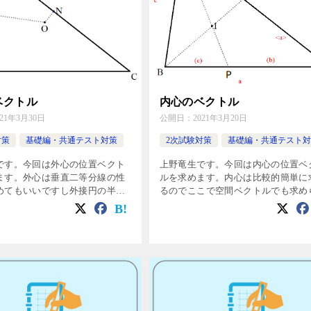
ベクトル
内心のベクトル
021年3月30日
公開日：
2021年3月20日
対策
基礎編・共通テスト対策
2次試験対策
基礎編・共通テスト対
です。今回は外心の位置ベクト
上野竜生です。今回は内心の位置ベ
ます。外心は垂直二等分線の性
ルを求めます。内心は比較的簡単に
めてもいいですし外接円の半径
るのでここで空間ベクトルでも求め
O=BO=CO)から求めてもいいで
るようにしておきます。 例題１ 三
に一般の場合の結果も紹介しま
ABCにおいてAB=c , BC=a , CA=b
 三角形ABCにおいて […]
三角形ABCの内 […]