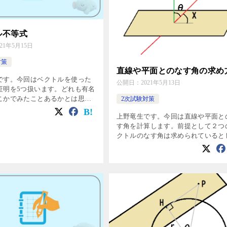
ル不等式
021年5月15日
対策
直線や平面とのなす角の求め
です。今回はベクトルを使った
公開日：
2021年5月13日
証明を5つ扱います。どれも有名
こかでみたことあるかとは思い
2次試験対策
このサイトでも扱うことにしま
上野竜生です。今回は直線や平面と
１ 内積と大きさの不等式 \(-
す角を計算します。前提として２つ
\vec{b […]
クトルのなす角は求められていると
すが，念のために復習しておきます
習 ２つのベクトルのなす角 空間
ル\(\vec{a},\vec{b} […]