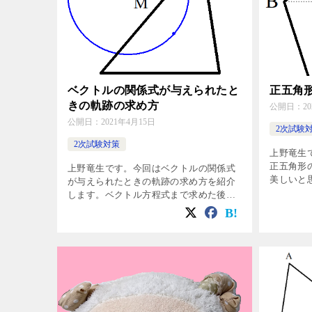
ベクトルの関係式が与えられたと
正五角
きの軌跡の求め方
公開日：
2
公開日：
2021年4月15日
2次試験
2次試験対策
上野竜生
正五角形
上野竜生です。今回はベクトルの関係式
美しいと
が与えられたときの軌跡の求め方を紹介
長さの求
します。ベクトル方程式まで求めた後そ
みだと思
れが何の図形を表すかを答えるにはある
解けるよ
程度の知識があるほうがいいです。しか
す。 […]
し過去問を検索しましたがあまり出題さ
れて […]