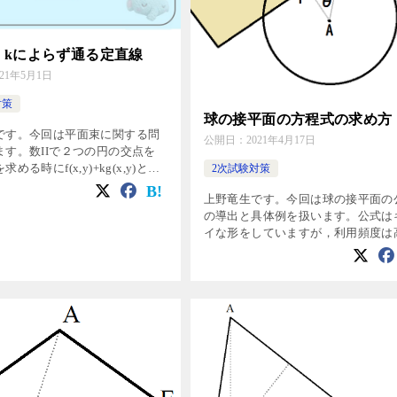
・kによらず通る定直線
021年5月1日
対策
球の接平面の方程式の求め方
です。今回は平面束に関する問
公開日：
2021年4月17日
ます。数IIで２つの円の交点を
める時にf(x,y)+kg(x,y)と表
2次試験対策
感覚を平面でもやるだけです。
上野竜生です。今回は球の接平面の
平面f(x,y,z)=0,g(x,y,z […]
の導出と具体例を扱います。公式は
イな形をしていますが，利用頻度は
ないので毎回導出することをオスス
ます。 球の接平面の式 中心をA(a,b,
する半径rの球 […]