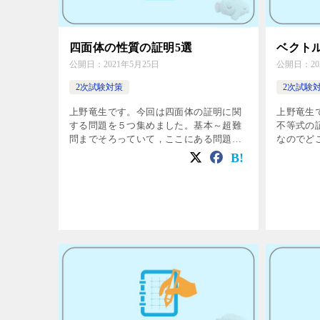
四面体の性質の証明5選
ベクト
公開日：
2021年5月25日
公開日：
2
2次試験対策
2次試験
上野竜生です。今回は四面体の証明に関
上野竜生
する問題を５つ集めました。基本～超難
不等式の
問までそろっていて，ここにある問題を
なのでど
学習すれば類題も同様に証明できるよう
ますが，
になります。 例題１ 垂直条件に関する
す。 例題
性質 四面体OABCについて次の性質ア
|\vec{a}||
[…]