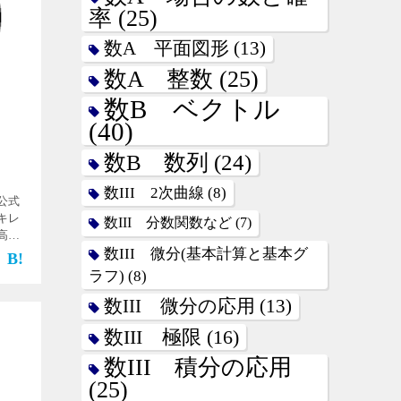
率
(25)
数A 平面図形
(13)
数A 整数
(25)
数B ベクトル
(40)
数B 数列
(24)
数III 2次曲線
(8)
公式
キレ
数III 分数関数など
(7)
高く
メし
数III 微分(基本計算と基本グ
c)と
ラフ)
(8)
数III 微分の応用
(13)
数III 極限
(16)
数III 積分の応用
(25)