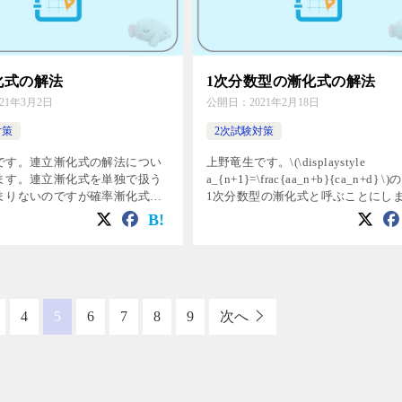
化式の解法
1次分数型の漸化式の解法
021年3月2日
公開日：
2021年2月18日
対策
2次試験対策
です。連立漸化式の解法につい
上野竜生です。\(\displaystyle
ます。連立漸化式を単独で扱う
a_{n+1}=\frac{aa_n+b}{ca_n+d} \
まりないのですが確率漸化式が
1次分数型の漸化式と呼ぶことにし
ます。そのときに連立漸化式を
出題頻度はあまり高くありませんが
とが多いのでここで解法をマス
形の解法を紹介します。c=0の […]
しょう。 基本的な解法 対称型
4
5
6
7
8
9
次へ