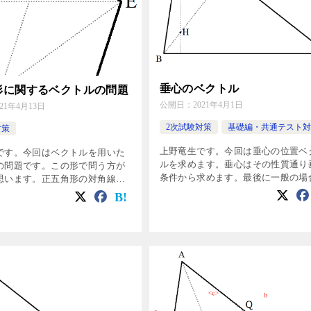
垂心のベクトル
形に関するベクトルの問題
公開日：
2021年4月1日
021年4月13日
2次試験対策
基礎編・共通テスト対
対策
上野竜生です。今回は垂心の位置ベ
です。今回はベクトルを用いた
ルを求めます。垂心はその性質通り
の問題です。この形で問う方が
条件から求めます。最後に一般の場
思います。正五角形の対角線の
結果も紹介します。 問題 三角形AB
め方は平面図形ですでに学習済
いてAB=5 , BC=7 , CA=8 とし、三
うのでベクトルを用いなくても
ABCの垂心をH […]
うになっているのが望ましいで