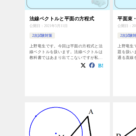
法線ベクトルと平面の方程式
平面束
公開日：
2021年5月11日
公開日：
2
2次試験対策
2次試験
上野竜生です。今回は平面の方程式と法
上野竜生
線ベクトルを扱います。法線ベクトルは
題を扱い
教科書ではあまり出てこないですが私立
通る直線を求
大学受験生は知っておきたい内容です。
したあの
平面の方程式の導き方 点H(p,q,r)を通りベ
ポイント 2つの
クトル\(\vec{A}= […]