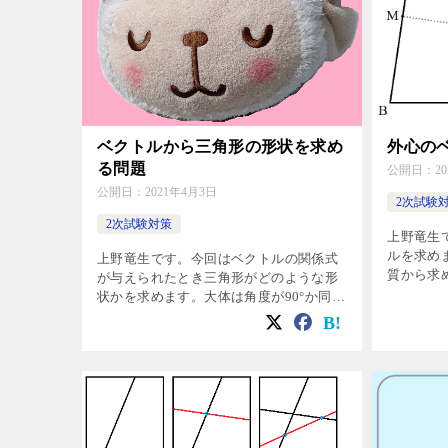
ベクトルから三角形の形状を求め
外心の
る問題
公開日：
2
公開日：
2021年4月3日
2次試験
2次試験対策
上野竜生
ルを求め
上野竜生です。今回はベクトルの関係式
質から求
が与えられたとき三角形がどのような形
が同じ(A
状かを求めます。大体は角度が90°か同じ
す。最後
長さの辺になるかを求めます。 例題１ \
す。 問題
(\vec{AB}\cdot \vec{AC}=\vec{AC}\c
[…]