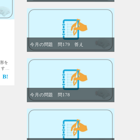
今月の問題 問179 答え
)の形を
ます。
この
今月の問題 問178