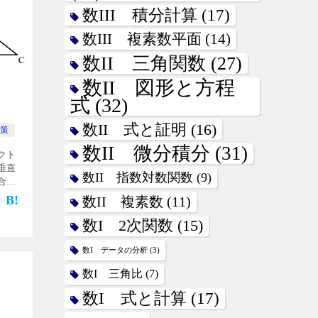
数III 積分計算
(17)
数III 複素数平面
(14)
数II 三角関数
(27)
数II 図形と方程
式
(32)
数II 式と証明
(16)
策
数II 微分積分
(31)
クト
垂直
数II 指数対数関数
(9)
合の
Cにお
数II 複素数
(11)
角形
数I 2次関数
(15)
数I データの分析
(3)
数I 三角比
(7)
数I 式と計算
(17)