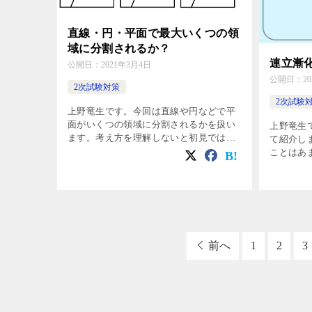
直線・円・平面で最大いくつの領
域に分割されるか？
連立漸
公開日：
2021年3月4日
公開日：
2
2次試験対策
2次試験
上野竜生です。今回は直線や円などで平
面がいくつの領域に分割されるかを扱い
上野竜生
ます。考え方を理解しないと初見ではほ
て紹介し
ぼ不可能です。2019東工大で超難問が出
ことはあ
題されたので空間の場合の考え方まで紹
頻出すぎ
介します。一度見ておかないと入試で出
立てるこ
[…]
ターしま
[…]
前へ
1
2
3