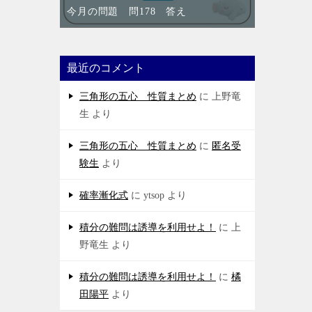
今月の問題 問178 答え
最近のコメント
三角形の五心 性質まとめ
に
上野竜
生
より
三角形の五心 性質まとめ
に
匿名受
験生
より
確率漸化式
に
ytsop
より
積分の難問は誘導を利用せよ！
に
上
野竜生
より
積分の難問は誘導を利用せよ！
に
橘
田陽平
より