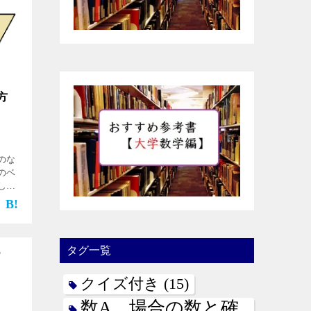
方
のな
のベ
しま
。 復
ベクト
タグ一覧
クイズ付き
(15)
数A 場合の数と確