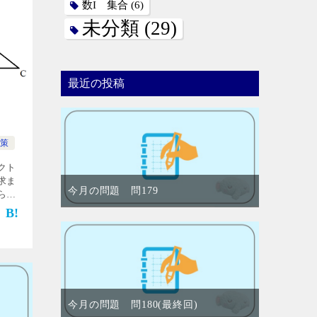
数I 集合
(6)
未分類
(29)
最近の投稿
策
クト
求ま
今月の問題 問179
られ
角形
 とし、
今月の問題 問180(最終回)