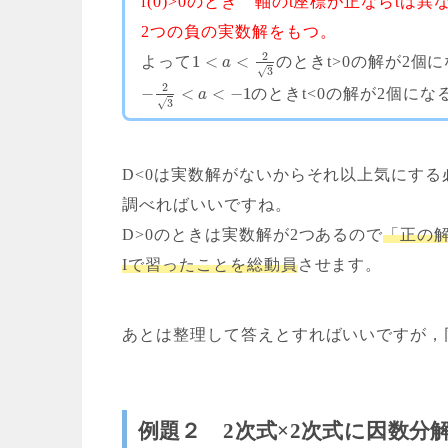
f(0)>0のとき 軸のt座標が正ならt
2つの負の実数解をもつ。
2
1
<
<
よって
のときt>0の解が2個
a
√
3
2
−
<
<
−
1
のときt<0の解が2個にな
a
√
3
D<0は実数解がないからそれ以上気にする
調べればいいですね。
D>0のときは実数解が2つあるので
「正の
Iで習ったことを総動員
させます。
あとは整理して答えとすればいいですが，
例題２ 2次式×2次式に因数分