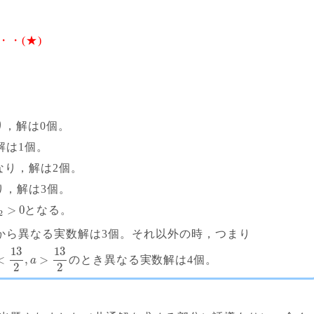
・(★)
り，解は0個。
解は1個。
なり，解は2個。
り，解は3個。
>
0
となる。
2
から異なる実数解は3個。それ以外の時，つまり
13
13
<
,
>
のとき異なる実数解は4個。
a
2
2