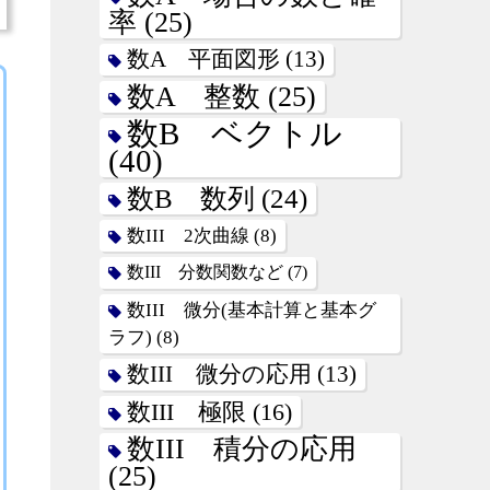
率
(25)
数A 平面図形
(13)
数A 整数
(25)
数B ベクトル
(40)
数B 数列
(24)
数III 2次曲線
(8)
数III 分数関数など
(7)
数III 微分(基本計算と基本グ
ラフ)
(8)
数III 微分の応用
(13)
数III 極限
(16)
数III 積分の応用
(25)