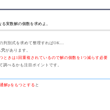
なる実数解の個数を求めよ。
の判別式を求めて整理すればOK…
し穴
があります。
つときは1回重複されているので解の個数を1つ減らす必要
て調べるかも注目ポイントです。
通解pをもつとする
と