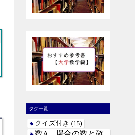
タグ一覧
クイズ付き
(15)
数A 場合の数と確