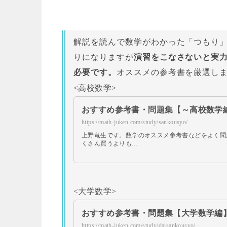
解説を読んで数学がわかった「つもり
りになりますが
演習をこなさないと実
必要です。
オススメの参考書を厳選し
<高校数学>
おすすめ参考書・問題集【～高校数学
https://math-juken.com/study/sankousyo/
上野竜生です。数学のオススメ参考書などをよく聞
くさん買うよりも…
<大学数学>
おすすめ参考書・問題集【大学数学編
https://math-juken.com/study/daisankousyo/