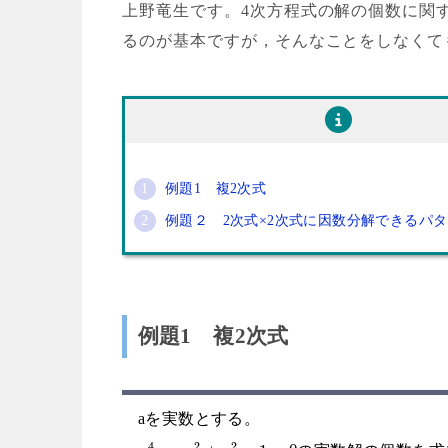
上野竜生です。4次方程式の解の個数に関
るのが基本ですが，そんなことをしなくて
例題1 複2次式
例題２ 2次式×2次式に因数分解できるパ
例題1 複2次式
aを実数とする。
4
2
2