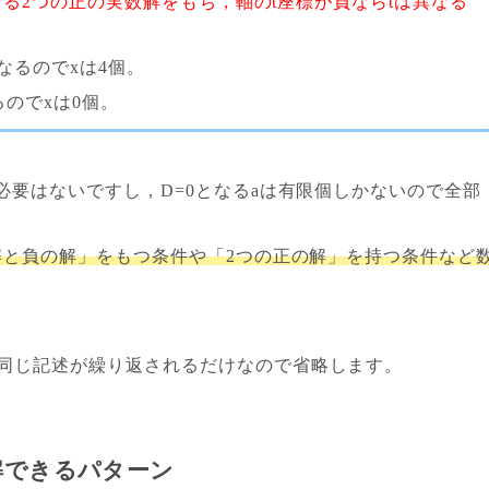
は異なる2つの正の実数解をもち，軸のt座標が負ならtは異なる
になるのでxは4個。
るのでxは0個。
必要はないですし，D=0となるaは有限個しかないので全部
解と負の解」をもつ条件や「2つの正の解」を持つ条件など
同じ記述が繰り返されるだけなので省略します。
解できるパターン