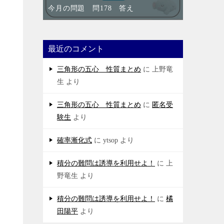
今月の問題 問178 答え
最近のコメント
三角形の五心 性質まとめ
に
上野竜
生
より
三角形の五心 性質まとめ
に
匿名受
験生
より
確率漸化式
に
ytsop
より
積分の難問は誘導を利用せよ！
に
上
野竜生
より
積分の難問は誘導を利用せよ！
に
橘
田陽平
より