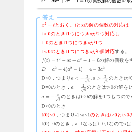
−
+
−
1
=
0
の実数解の個数を求
x
a
x
a
答え
2
=
とおく。tとxの解の個数の対応は
x
t
t＞0のときt1つにつきxが2つ対応し
t=0のときt1つにつきxが1つ
t＜0のときt1つにつきxが0個対応
する。
2
2
(
)
=
−
+
−
1
=
0
の解の個数を
f
t
t
a
t
a
2
2
2
=
−
4
(
−
1
)
=
4
−
3
D
a
a
a
2
2
<
−
,
>
D<0，つまり
のときtが
a
a
√
√
3
3
2
=
D=0のとき，
のときはt>0の解を
a
√
3
2
=
−
のときはt<0の解を1つもつので
a
√
3
D>0のとき
f(0)<0
，つまり-1<a<1
のときはt>0とt<
f(0)=0のとき，a=1ならばt=0,1なのでx