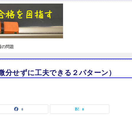
週の問題
（微分せずに工夫できる２パターン）
0
0