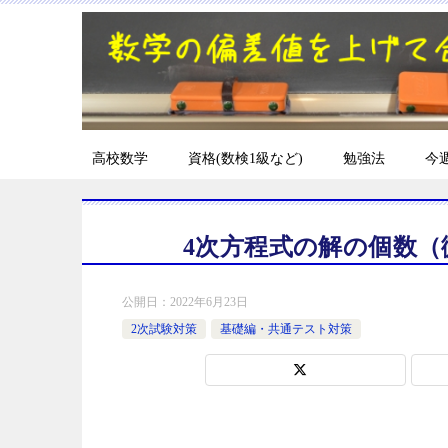
高校数学
資格(数検1級など)
勉強法
今
4次方程式の解の個数
公開日：
2022年6月23日
2次試験対策
基礎編・共通テスト対策