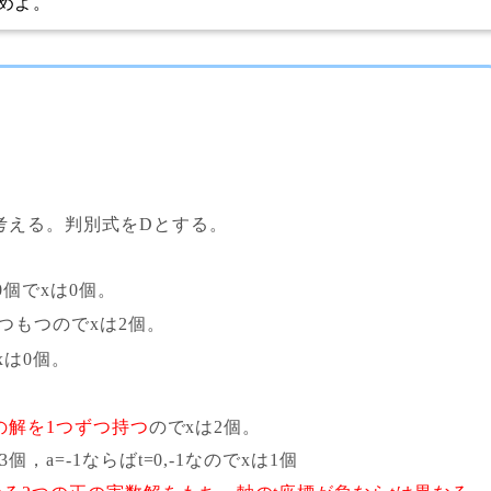
めよ。
考える。判別式をDとする。
0個でxは0個。
1つもつのでxは2個。
xは0個。
0の解を1つずつ持つ
のでxは2個。
は3個，a=-1ならばt=0,-1なのでxは1個