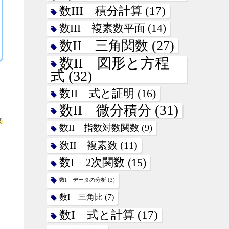
数III 積分計算
(17)
数III 複素数平面
(14)
数II 三角関数
(27)
数II 図形と方程
式
(32)
数II 式と証明
(16)
数II 微分積分
(31)
数
数II 指数対数関数
(9)
数II 複素数
(11)
数I 2次関数
(15)
数I データの分析
(3)
数I 三角比
(7)
数I 式と計算
(17)