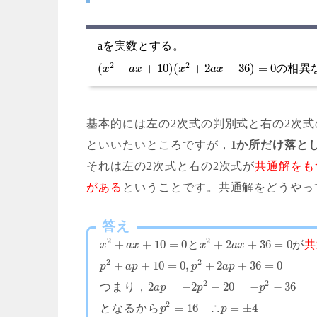
aを実数とする。
2
2
(
+
+
10
)
(
+
2
+
36
)
=
0
の相異
x
a
x
x
a
x
基本的には左の2次式の判別式と右の2次式
といいたいところですが，
1か所だけ落と
それは左の2次式と右の2次式が
共通解をも
がある
ということです。共通解をどうやっ
答え
2
2
+
+
10
=
0
+
2
+
36
=
0
と
が
共
x
a
x
x
a
x
2
2
+
+
10
=
0
,
+
2
+
36
=
0
p
a
p
p
a
p
2
2
2
=
−
2
−
20
=
−
−
36
つまり，
a
p
p
p
2
=
16
=
±
4
となるから
∴
p
p