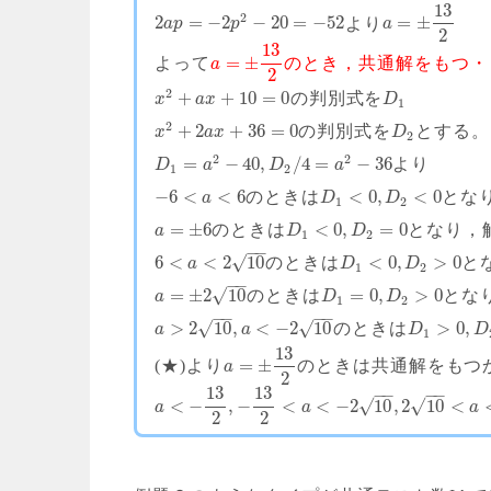
13
2
2
=
−
2
−
20
=
−
52
=
±
より
a
p
p
a
2
13
=
±
よって
のとき，共通解をもつ・・
a
2
2
+
+
10
=
0
の判別式を
x
a
x
D
1
2
+
2
+
36
=
0
の判別式を
とする。
x
a
x
D
2
2
2
=
−
40
,
/
4
=
−
36
より
D
a
D
a
1
2
−
6
<
<
6
<
0
,
<
0
のときは
とな
a
D
D
1
2
=
±
6
<
0
,
=
0
のときは
となり，
a
D
D
1
2
−
−
√
6
<
<
2
10
<
0
,
>
0
のときは
と
a
D
D
1
2
−
−
√
=
±
2
10
=
0
,
>
0
のときは
とな
a
D
D
1
2
−
−
−
−
√
√
>
2
10
,
<
−
2
10
>
0
,
のときは
a
a
D
D
1
13
=
±
(★)より
のときは共通解をもつ
a
2
13
13
−
−
−
−
<
−
,
−
<
<
−
2
10
,
2
10
<
√
√
a
a
a
2
2