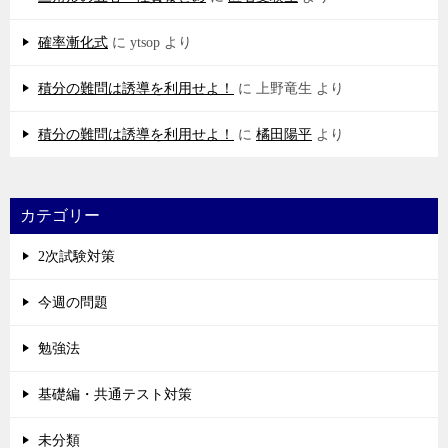
確率漸化式
に
ytsop
より
積分の難問は誘導を利用せよ！
に
上野竜生
より
積分の難問は誘導を利用せよ！
に
橘田陽平
より
カテゴリー
2次試験対策
今週の問題
勉強法
基礎編・共通テスト対策
未分類