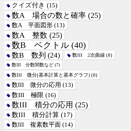
クイズ付き
(15)
数A 場合の数と確率
(25)
数A 平面図形
(13)
数A 整数
(25)
数B ベクトル
(40)
数B 数列
(24)
数III 2次曲線
(8)
数III 分数関数など
(7)
数III 微分(基本計算と基本グラフ)
(8)
数III 微分の応用
(13)
数III 極限
(16)
数III 積分の応用
(25)
数III 積分計算
(17)
数III 複素数平面
(14)