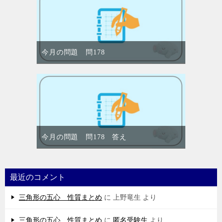
今月の問題 問178
今月の問題 問178 答え
最近のコメント
三角形の五心 性質まとめ
に
上野竜生
より
三角形の五心 性質まとめ
に
匿名受験生
より