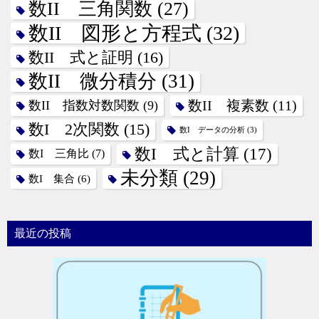
数II 三角関数
(27)
数II 図形と方程式
(32)
数II 式と証明
(16)
数II 微分積分
(31)
数II 指数対数関数
(9)
数II 複素数
(11)
数I 2次関数
(15)
数I データの分析
(3)
数I 式と計算
(17)
数I 三角比
(7)
未分類
(29)
数I 集合
(6)
最近の投稿