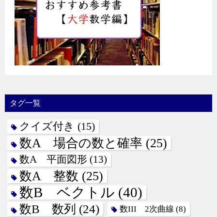
タグ一覧
クイズ付き
(15)
数A 場合の数と確率
(25)
数A 平面図形
(13)
数A 整数
(25)
数B ベクトル
(40)
数B 数列
(24)
数III 2次曲線
(8)