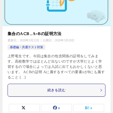
集合のA⊂B , A=Bの証明方法
更新日：
2020年3月22日
公開日：
2020年3月20日
基礎編・共通テスト対策
上野竜生です。今回は集合の包含関係の証明をしてみま
す。高校数学ではほとんど出ないのですが大学だとよく学
習するので場合によっては入試に出てもおかしくないと思
います。 A⊂Bの証明 Aに属するすべての要素xがBにも属す
ること […]
続きを読む
0
0