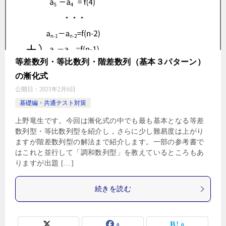
等差数列・等比数列・階差数列（基本３パターン）
の漸化式
公開日：
2021年2月6日
基礎編・共通テスト対策
上野竜生です。今回は漸化式の中でも最も基本となる等差
数列型・等比数列型を紹介し，さらに少し難易度は上がり
ますが階差数列型の解法まで紹介します。一部の参考書で
はこれと並行して「調和数列型」を教えているところもあ
りますが出題 […]
続きを読む
0
0