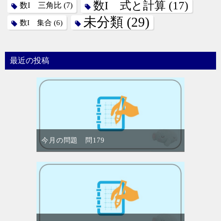
数I 式と計算
(17)
数I 三角比
(7)
未分類
(29)
数I 集合
(6)
最近の投稿
今月の問題 問179