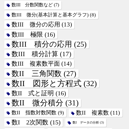
数III 分数関数など
(7)
数III 微分(基本計算と基本グラフ)
(8)
数III 微分の応用
(13)
数III 極限
(16)
数III 積分の応用
(25)
数III 積分計算
(17)
数III 複素数平面
(14)
数II 三角関数
(27)
数II 図形と方程式
(32)
数II 式と証明
(16)
数II 微分積分
(31)
数II 指数対数関数
(9)
数II 複素数
(11)
数I 2次関数
(15)
数I データの分析
(3)