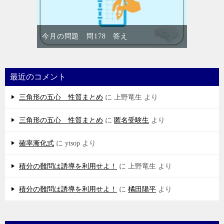
今月の問題 問178 答え
最近のコメント
三角形の五心 性質まとめ
に
上野竜生
より
三角形の五心 性質まとめ
に
匿名受験生
より
確率漸化式
に
ytsop
より
積分の難問は誘導を利用せよ！
に
上野竜生
より
積分の難問は誘導を利用せよ！
に
橘田陽平
より