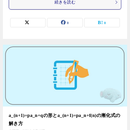
続きを読む
0
0
a_(n+1)=pa_n+qの形とa_(n+1)=pa_n+f(n)の漸化式の
解き方