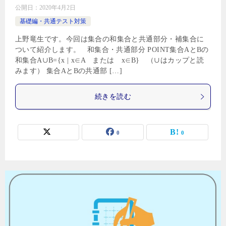
公開日：
2020年4月2日
基礎編・共通テスト対策
上野竜生です。今回は集合の和集合と共通部分・補集合に
ついて紹介します。 和集合・共通部分 POINT集合AとBの
和集合A∪B={x | x∈A または x∈B} （∪はカップと読
みます） 集合AとBの共通部 […]
続きを読む
0
0