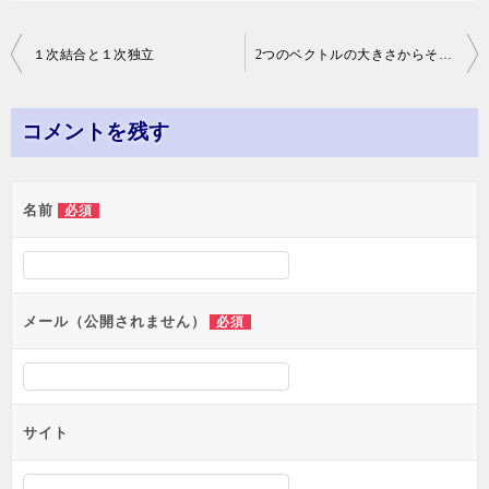
投
１次結合と１次独立
2つのベクトルの大きさからその一次結合の大きさの範囲を求める
稿
ナ
コメントを残す
ビ
ゲ
名前
必須
ー
シ
ョ
メール（公開されません）
必須
ン
サイト