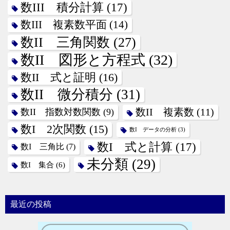
数III 積分計算
(17)
数III 複素数平面
(14)
数II 三角関数
(27)
数II 図形と方程式
(32)
数II 式と証明
(16)
数II 微分積分
(31)
数II 指数対数関数
(9)
数II 複素数
(11)
数I 2次関数
(15)
数I データの分析
(3)
数I 式と計算
(17)
数I 三角比
(7)
未分類
(29)
数I 集合
(6)
最近の投稿