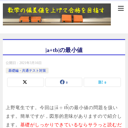
|a+tb|の最小値
公開日：
2021年3月16日
基礎編・共通テスト対策
0
0
⃗
⃗
|
+
|
上野竜生です。今回は
の最小値の問題を扱い
a
t
b
ます。簡単ですが，図形的意味がありますので紹介し
ます。
基礎がしっかりできているならサラっと読むだ