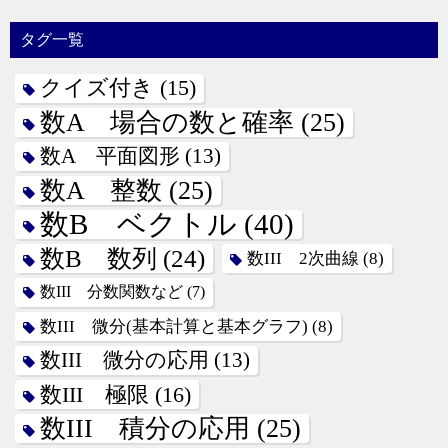
タグ一覧
クイズ付き
(15)
数A 場合の数と確率
(25)
数A 平面図形
(13)
数A 整数
(25)
数B ベクトル
(40)
数B 数列
(24)
数III 2次曲線
(8)
数III 分数関数など
(7)
数III 微分(基本計算と基本グラフ)
(8)
数III 微分の応用
(13)
数III 極限
(16)
数III 積分の応用
(25)