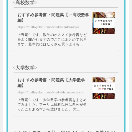
<高校数学>
おすすめ参考書・問題集【～高校数学
編】
https://math-juken.com/study/sankousyo/
上野竜生です。数学のオススメ参考書など
をよく聞かれますのでここにまとめておき
ます。基本的にはたくさん買うよりも…
<大学数学>
おすすめ参考書・問題集【大学数学
編】
https://math-juken.com/study/daisankousyo/
上野竜生です。大学数学の参考書をまとめ
てみました。フーリエ解析以外は自分が使
ったことある本から選びました。 大…