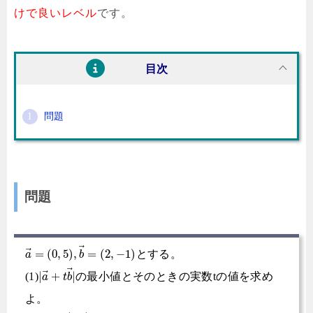
けで良いレベル
です。
目次
問題
問題
⃗
⃗
=
(
0
,
5
)
,
=
(
2
,
−
1
)
とする。
a
b
⃗
⃗
|
+
|
(1)
の最小値とそのときの実数tの値を求め
a
t
b
よ。