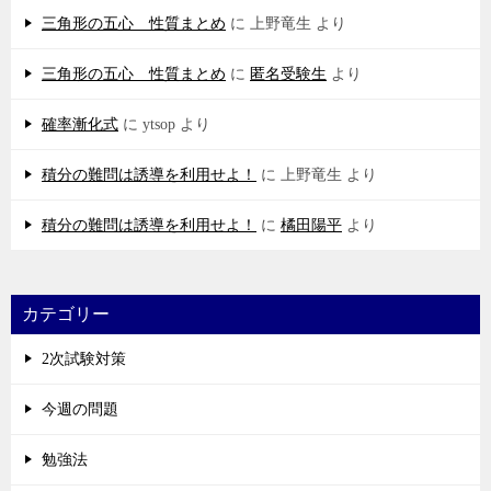
三角形の五心 性質まとめ
に
上野竜生
より
三角形の五心 性質まとめ
に
匿名受験生
より
確率漸化式
に
ytsop
より
積分の難問は誘導を利用せよ！
に
上野竜生
より
積分の難問は誘導を利用せよ！
に
橘田陽平
より
カテゴリー
2次試験対策
今週の問題
勉強法