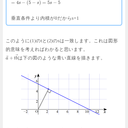
=
4
−
(
5
−
)
=
5
−
5
s
s
s
垂直条件より内積が0だからs=1
このように(1)のtと(2)のsは一致します。これは図形
的意味を考えればわかると思います。
⃗
⃗
+
は下の図のような青い直線を描きます。
a
t
b