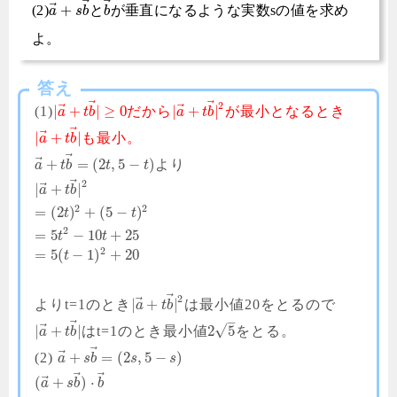
⃗
⃗
⃗
+
(2)
と
が垂直になるような実数sの値を求め
a
s
b
b
よ。
答え
⃗
⃗
2
⃗
⃗
|
+
|
≥
0
|
+
|
(1)
だから
が最小となるとき
a
t
b
a
t
b
⃗
⃗
|
+
|
も最小。
a
t
b
⃗
⃗
+
=
(
2
,
5
−
)
より
a
t
b
t
t
⃗
2
⃗
|
+
|
a
t
b
2
2
=
(
2
)
+
(
5
−
)
t
t
2
=
5
−
10
+
25
t
t
2
=
5
(
−
1
)
+
20
t
⃗
2
⃗
|
+
|
よりt=1のとき
は最小値20をとるので
a
t
b
–
⃗
⃗
√
|
+
|
2
5
はt=1のとき最小値
をとる。
a
t
b
⃗
⃗
+
=
(
2
,
5
−
)
(2)
a
s
b
s
s
⃗
⃗
⃗
(
+
)
⋅
a
s
b
b