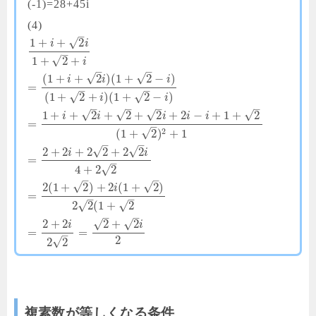
(-1)=28+45i
(4)
–
√
1
+
+
2
i
i
–
√
1
+
2
+
i
–
–
√
√
(
1
+
+
2
)
(
1
+
2
−
)
i
i
i
=
–
–
√
√
(
1
+
2
+
)
(
1
+
2
−
)
i
i
–
–
–
–
√
√
√
√
1
+
+
2
+
2
+
2
+
2
−
+
1
+
2
i
i
i
i
i
=
–
2
√
(
1
+
2
)
+
1
–
–
√
√
2
+
2
+
2
2
+
2
2
i
i
=
–
√
4
+
2
2
–
–
√
√
2
(
1
+
2
)
+
2
(
1
+
2
)
i
=
–
–
√
√
2
2
(
1
+
2
–
–
√
√
2
+
2
2
+
2
i
i
=
=
–
2
√
2
2
複素数が等しくなる条件