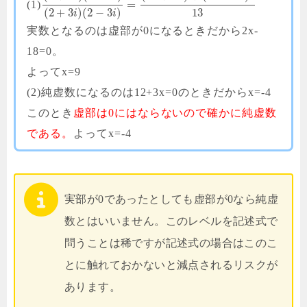
=
(1)
13
(
2
+
3
)
(
2
−
3
)
i
i
実数となるのは虚部が0になるときだから2x-
18=0。
よってx=9
(2)純虚数になるのは12+3x=0のときだからx=-4
このとき
虚部は0にはならないので確かに純虚数
である。
よってx=-4
実部が0であったとしても虚部が0なら純虚
数とはいいません。このレベルを記述式で
問うことは稀ですが記述式の場合はこのこ
とに触れておかないと減点されるリスクが
あります。