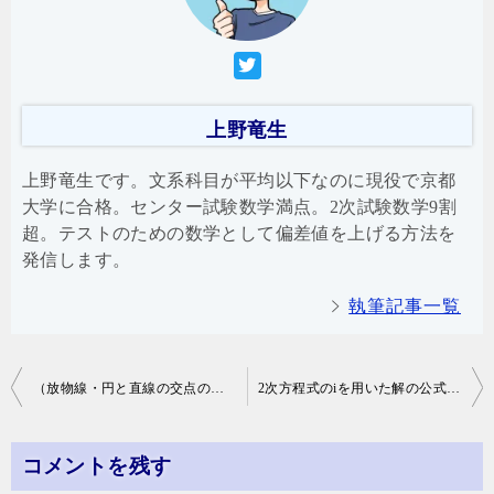
上野竜生
上野竜生です。文系科目が平均以下なのに現役で京都
大学に合格。センター試験数学満点。2次試験数学9割
超。テストのための数学として偏差値を上げる方法を
発信します。
執筆記事一覧
投
（放物線・円と直線の交点の）中点の軌跡
2次方程式のiを用いた解の公式と判別式
稿
ナ
コメントを残す
ビ