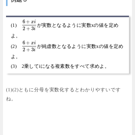
6
+
x
i
(1)
が実数となるように実数xの値を定め
2
+
3
i
よ。
6
+
x
i
(2)
が純虚数となるように実数xの値を定め
2
+
3
i
よ。
(3) 2乗してiになる複素数をすべて求めよ。
(1)(2)ともに分母を実数化するとわかりやすいです
ね。