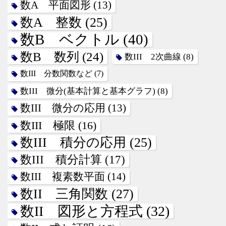
数A 平面図形
(13)
数A 整数
(25)
数B ベクトル
(40)
数B 数列
(24)
数III 2次曲線
(8)
数III 分数関数など
(7)
数III 微分(基本計算と基本グラフ)
(8)
数III 微分の応用
(13)
数III 極限
(16)
数III 積分の応用
(25)
数III 積分計算
(17)
数III 複素数平面
(14)
数II 三角関数
(27)
数II 図形と方程式
(32)