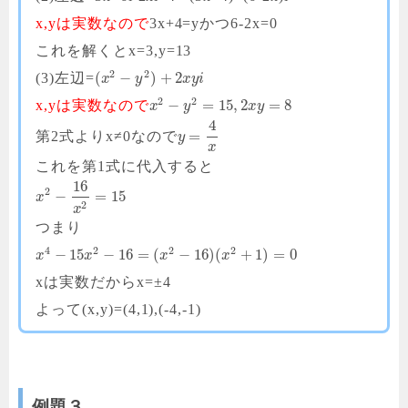
x,yは実数なので
3x+4=yかつ6-2x=0
これを解くとx=3,y=13
2
2
(
−
)
+
2
(3)左辺=
x
y
x
y
i
2
2
−
=
15
,
2
=
8
x,yは実数なので
x
y
x
y
4
=
第2式よりx≠0なので
y
x
これを第1式に代入すると
16
2
−
=
15
x
2
x
つまり
4
2
2
2
−
15
−
16
=
(
−
16
)
(
+
1
)
=
0
x
x
x
x
xは実数だからx=±4
よって(x,y)=(4,1),(-4,-1)
例題３