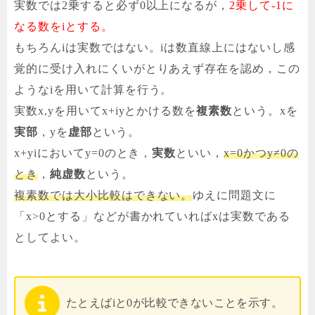
実数では2乗すると必ず0以上になるが，
2乗して-1に
なる数をiとする。
もちろんiは実数ではない。iは数直線上にはないし感
覚的に受け入れにくいがとりあえず存在を認め，この
ようなiを用いて計算を行う。
実数x,yを用いてx+iyとかける数を
複素数
という。xを
実部
，yを
虚部
という。
x+yiにおいてy=0のとき，
実数
といい，
x=0かつy≠0の
とき
，
純虚数
という。
複素数では大小比較はできない。
ゆえに問題文に
「x>0とする」などが書かれていればxは実数である
としてよい。
たとえばiと0が比較できないことを示す。