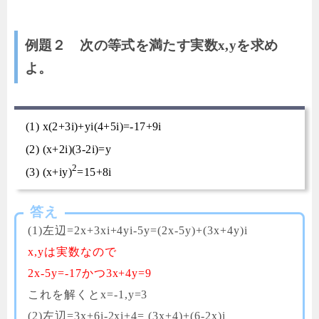
例題２ 次の等式を満たす実数x,yを求め
よ。
(1) x(2+3i)+yi(4+5i)=-17+9i
(2) (x+2i)(3-2i)=y
2
(3) (x+iy)
=15+8i
答え
(1)左辺=2x+3xi+4yi-5y=(2x-5y)+(3x+4y)i
x,yは実数なので
2x-5y=-17かつ3x+4y=9
これを解くとx=-1,y=3
(2)左辺=3x+6i-2xi+4= (3x+4)+(6-2x)i