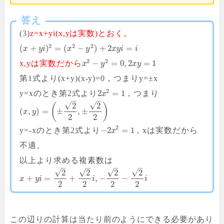
答え
(3)
z=x+yi(x,yは実数)とおく。
2
2
2
(
+
)
=
(
−
)
+
2
=
x
y
i
x
y
x
y
i
i
2
2
−
=
0
,
2
=
1
x,yは実数だから
x
y
x
y
第1式より(x+y)(x-y)=0，つまりy=±x
2
2
=
1
y=xのとき第2式より
，つまり
x
–
–
√
√
2
2
(
)
(
,
)
=
±
,
±
x
y
2
2
2
−
2
=
1
y=-xのとき第2式より
，xは実数だから
x
不適。
以上より求める複素数は
–
–
–
–
√
√
√
√
2
2
2
2
+
=
+
,
−
−
x
y
i
i
i
2
2
2
2
この辺りの計算は当たり前のようにできる必要があり