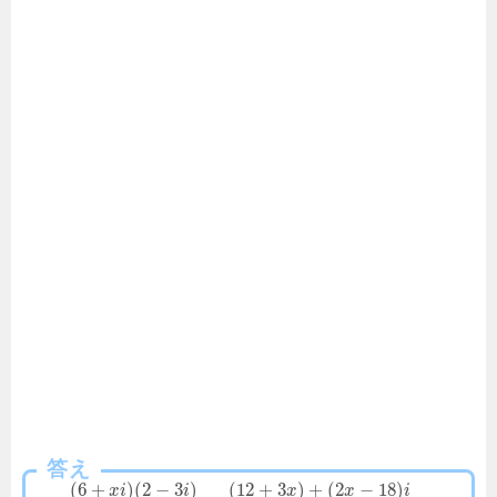
答え
(
6
+
)
(
2
−
3
)
(
12
+
3
)
+
(
2
−
18
)
x
i
i
x
x
i