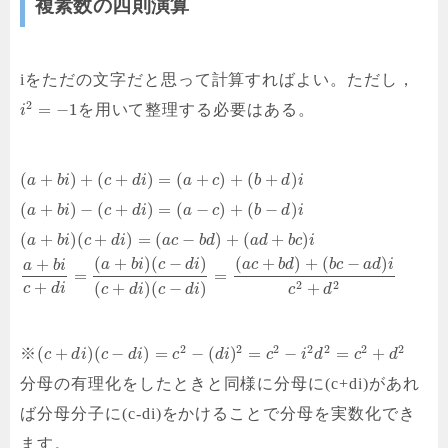
複素数の四則演算
iをただの文字だと思って計算すればよい。ただし，
2
=
−
1
を用いて整理する必要はある。
i
(
+
)
+
(
+
)
=
(
+
)
+
(
+
)
a
b
i
c
d
i
a
c
b
d
i
(
+
)
−
(
+
)
=
(
−
)
+
(
−
)
a
b
i
c
d
i
a
c
b
d
i
(
+
)
(
+
)
=
(
−
)
+
(
+
)
a
b
i
c
d
i
a
c
b
d
a
d
b
c
i
(
+
)
(
−
)
(
+
)
+
(
−
)
+
a
b
i
c
d
i
a
c
b
d
b
c
a
d
i
a
b
i
=
=
+
2
2
(
+
)
(
−
)
+
c
d
i
c
d
i
c
d
i
c
d
2
2
2
2
2
2
2
(
+
)
(
−
)
=
−
(
)
=
−
=
+
※
c
d
i
c
d
i
c
d
i
c
i
d
c
d
分母の有理化をしたときと同様に分母に(c+di)があれ
ば分母分子に(c-di)をかけることで分母を実数化でき
ます。