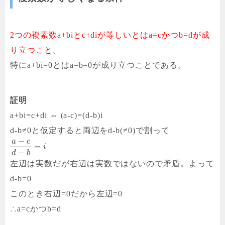
2つの複素数a+biとc+diが等しいとはa=cかつb=dが成
り立つこと。
特にa+bi=0とはa=b=0が成り立つことである。
証明
a+bi=c+di ⇔ (a-c)=(d-b)i
d-b≠0と仮定すると両辺をd-b(≠0)で割って
−
a
c
=
i
−
d
b
左辺は実数だが右辺は実数ではないので矛盾。よって
d-b=0
このとき右辺=0だから左辺=0
∴a=cかつb=d