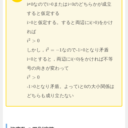
i≠0なのでi>0またはi<0のどちらかが成立
すると仮定する
i>0と仮定する。すると両辺にi(>0)をかけ
れば
2
>
0
i
2
=
−
1
しかし，
なので-1>0となり矛盾
i
i<0とすると，両辺にi(<0)をかければ不等
号の向きが変わって
2
>
0
i
-1>0となり矛盾。よってiと0の大小関係は
どちらも成り立たない