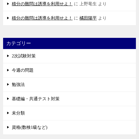
積分の難問は誘導を利用せよ！
に
上野竜生
より
積分の難問は誘導を利用せよ！
に
橘田陽平
より
カテゴリー
2次試験対策
今週の問題
勉強法
基礎編・共通テスト対策
未分類
資格(数検1級など)