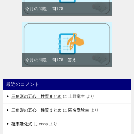
今月の問題 問178
今月の問題 問178 答え
最近のコメント
三角形の五心 性質まとめ
に
上野竜生
より
三角形の五心 性質まとめ
に
匿名受験生
より
確率漸化式
に
ytsop
より