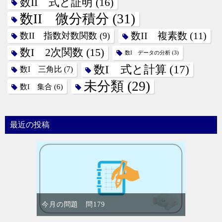
数II 式と証明
(16)
数II 微分積分
(31)
数II 指数対数関数
(9)
数II 複素数
(11)
数I 2次関数
(15)
数I データの分析
(3)
数I 式と計算
(17)
数I 三角比
(7)
未分類
(29)
数I 集合
(6)
最近の投稿
今月の問題 問179