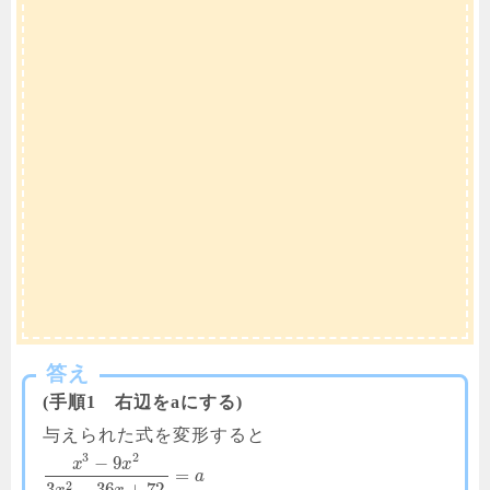
答え
(手順1 右辺をaにする)
与えられた式を変形すると
3
2
−
9
x
x
=
a
2
3
−
36
+
72