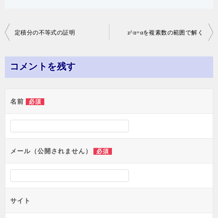
投
定積分の不等式の証明
z^n=αを複素数の範囲で解く
稿
ナ
コメントを残す
ビ
ゲ
名前
必須
ー
シ
ョ
メール（公開されません）
必須
ン
サイト