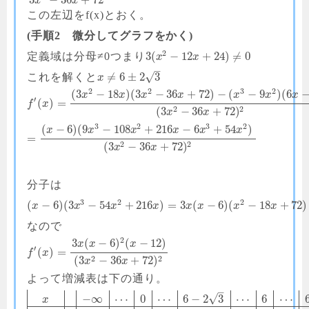
x
x
この左辺をf(x)とおく。
(手順2 微分してグラフをかく)
2
3
(
−
12
+
24
)
≠
0
定義域は分母≠0つまり
x
x
–
√
≠
6
±
2
3
これを解くと
x
2
2
3
2
(
3
−
18
)
(
3
−
36
+
72
)
−
(
−
9
)
(
6
x
x
x
x
x
x
x
′
(
)
=
f
x
2
2
(
3
−
36
+
72
)
x
x
3
2
3
2
(
−
6
)
(
9
−
108
+
216
−
6
+
54
)
x
x
x
x
x
x
=
2
2
(
3
−
36
+
72
)
x
x
分子は
3
2
2
(
−
6
)
(
3
−
54
+
216
)
=
3
(
−
6
)
(
−
18
+
72
)
x
x
x
x
x
x
x
x
なので
2
3
(
−
6
)
(
−
12
)
x
x
x
′
(
)
=
f
x
2
2
(
3
−
36
+
72
)
x
x
よって増減表は下の通り。
–
√
−
∞
⋯
0
⋯
6
−
2
3
⋯
6
⋯
x