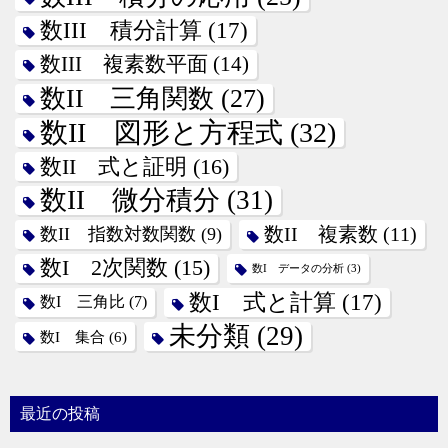
数III 積分計算
(17)
数III 複素数平面
(14)
数II 三角関数
(27)
数II 図形と方程式
(32)
数II 式と証明
(16)
数II 微分積分
(31)
数II 指数対数関数
(9)
数II 複素数
(11)
数I 2次関数
(15)
数I データの分析
(3)
数I 式と計算
(17)
数I 三角比
(7)
未分類
(29)
数I 集合
(6)
最近の投稿