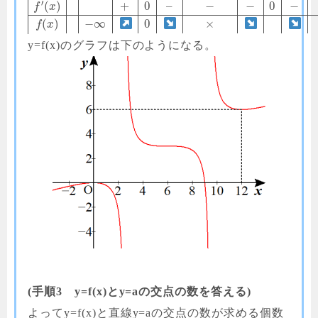
′
(
)
+
0
–
−
−
0
−
f
x
(
)
−
∞
0
×
f
x
y=f(x)のグラフは下のようになる。
(手順3 y=f(x)とy=aの交点の数を答える)
よってy=f(x)と直線y=aの交点の数が求める個数