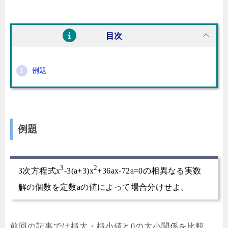
目次
例題
例題
3
2
3次方程式x
-3(a+3)x
+36ax-72a=0の相異なる実数
解の個数を定数aの値によって場合分けせよ。
前回の記事では極大・極小値と0の大小関係を比較