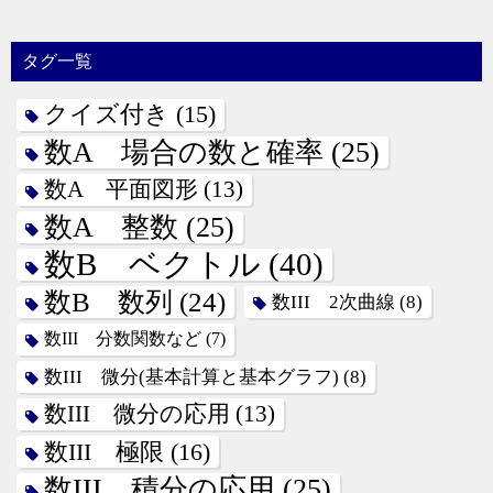
タグ一覧
クイズ付き
(15)
数A 場合の数と確率
(25)
数A 平面図形
(13)
数A 整数
(25)
数B ベクトル
(40)
数B 数列
(24)
数III 2次曲線
(8)
数III 分数関数など
(7)
数III 微分(基本計算と基本グラフ)
(8)
数III 微分の応用
(13)
数III 極限
(16)
数III 積分の応用
(25)