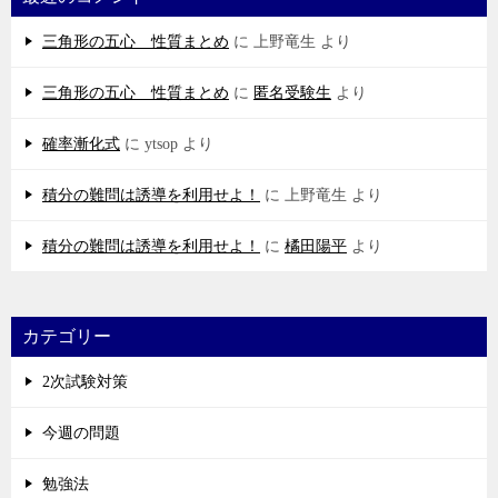
三角形の五心 性質まとめ
に
上野竜生
より
三角形の五心 性質まとめ
に
匿名受験生
より
確率漸化式
に
ytsop
より
積分の難問は誘導を利用せよ！
に
上野竜生
より
積分の難問は誘導を利用せよ！
に
橘田陽平
より
カテゴリー
2次試験対策
今週の問題
勉強法