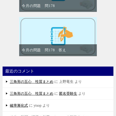
今月の問題 問178
今月の問題 問178 答え
最近のコメント
三角形の五心 性質まとめ
に
上野竜生
より
三角形の五心 性質まとめ
に
匿名受験生
より
確率漸化式
に
ytsop
より