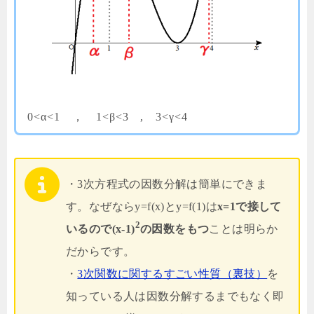
0<α<1 ， 1<β<3 , 3<γ<4
・3次方程式の因数分解は簡単にできま
す。なぜならy=f(x)とy=f(1)は
x=1で接して
2
いるので(x-1)
の因数をもつ
ことは明らか
だからです。
・
3次関数に関するすごい性質（裏技）
を
知っている人は因数分解するまでもなく即