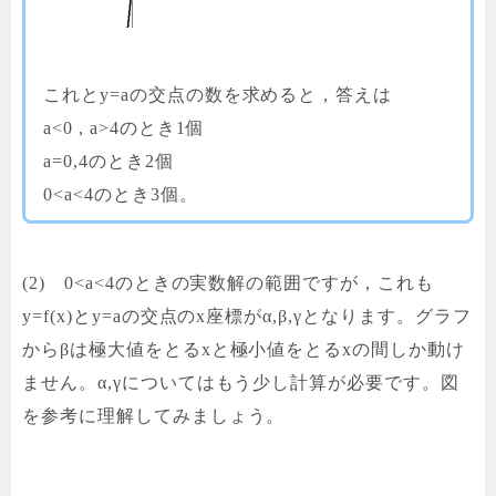
これとy=aの交点の数を求めると，答えは
a<0 , a>4のとき1個
a=0,4のとき2個
0<a<4のとき3個。
(2) 0<a<4のときの実数解の範囲ですが，これも
y=f(x)とy=aの交点のx座標がα,β,γとなります。グラフ
からβは極大値をとるxと極小値をとるxの間しか動け
ません。α,γについてはもう少し計算が必要です。図
を参考に理解してみましょう。