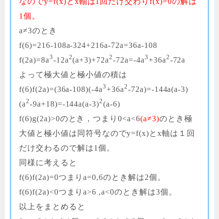
なのでy=f(x)とx軸は1回だけ交わりf(x)=0の解は
1個。
a≠3のとき
f(6)=216-108a-324+216a-72a=36a-108
3
2
2
3
2
f(2a)=8a
-12a
(a+3)+72a
-72a=-4a
+36a
-72a
よって極大値と極小値の積は
3
2
f(6)f(2a)=(36a-108)(-4a
+36a
-72a)=-144a(a-3)
2
2
(a
-9a+18)=-144a(a-3)
(a-6)
f(6)g(2a)>0のとき，つまり0<a<6
(a≠3)
のとき極
大値と極小値は同符号なのでy=f(x)とx軸は１回
だけ交わるので解は1個。
同様に考えると
f(6)f(2a)=0つまりa=0,6のとき解は2個。
f(6)f(2a)<0つまりa>6 ,a<0のとき解は3個。
以上をまとめると