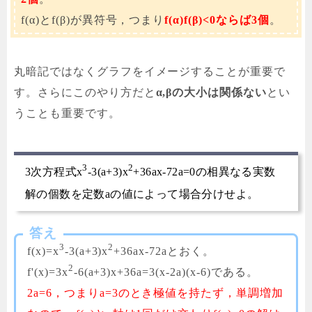
f(α)とf(β)が異符号，つまり
f(α)f(β)<0ならば3個
。
丸暗記ではなくグラフをイメージすることが重要で
す。さらにこのやり方だと
α,βの大小は関係ない
とい
うことも重要です。
3
2
3次方程式x
-3(a+3)x
+36ax-72a=0の相異なる実数
解の個数を定数aの値によって場合分けせよ。
答え
3
2
f(x)=x
-3(a+3)x
+36ax-72aとおく。
2
f'(x)=3x
-6(a+3)x+36a=3(x-2a)(x-6)である。
2a=6，つまりa=3のとき極値を持たず，単調増加