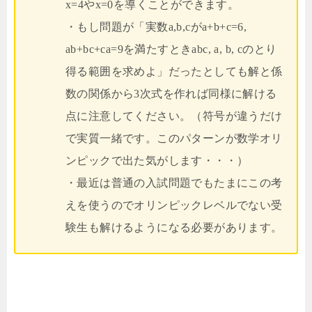
x=4やx=0を導くことができます。
・もし問題が「実数a,b,cがa+b+c=6,
ab+bc+ca=9を満たすときabc, a, b, cのとり
得る範囲を求めよ」だったとしても解と係
数の関係から3次式を作れば同様に解ける
点に注意してください。（符号が違うだけ
で実質一緒です。このパターンが数学オリ
ンピックで出た気がします・・・）
・最近は普通の入試問題でもたまにこの考
えを使うのでオリンピックレベルでない受
験生も解けるようになる必要があります。