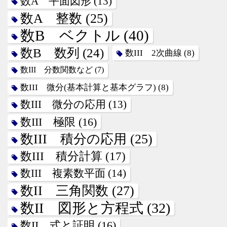
数A 平面図形
(13)
数A 整数
(25)
数B ベクトル
(40)
数B 数列
(24)
数III 2次曲線
(8)
数III 分数関数など
(7)
数III 微分(基本計算と基本グラフ)
(8)
数III 微分の応用
(13)
数III 極限
(16)
数III 積分の応用
(25)
数III 積分計算
(17)
数III 複素数平面
(14)
数II 三角関数
(27)
数II 図形と方程式
(32)
数II 式と証明
(16)