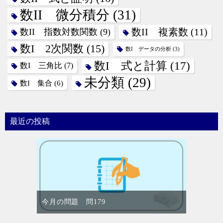
数II 微分積分
(31)
数II 指数対数関数
(9)
数II 複素数
(11)
数I 2次関数
(15)
数I データの分析
(3)
数I 式と計算
(17)
数I 三角比
(7)
未分類
(29)
数I 集合
(6)
最近の投稿
今月の問題 問179