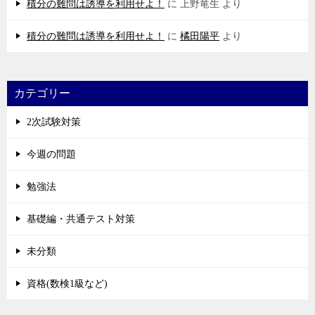
積分の難問は誘導を利用せよ！
に
上野竜生
より
積分の難問は誘導を利用せよ！
に
橘田陽平
より
カテゴリー
2次試験対策
今週の問題
勉強法
基礎編・共通テスト対策
未分類
資格(数検1級など)