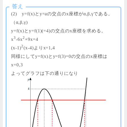
答え
(2) y=f(x)とy=aの交点のx座標がα,β,γである。
（α,β,γ)
y=f(x)とy=f(1)(=4)の交点のx座標を求める。
3
2
x
-6x
+9x=4
2
(x-1)
(x-4)よりx=1,4
同様にしてy=f(x)とy=f(3)=0の交点のx座標は
x=0,3
よってグラフは下の通りになり