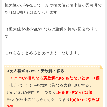
極大極小が存在して，かつ極大値と極小値が異符号で
あればx軸とは3回交わります。
（極大値や極小値が0ならば重解を持ち2回交わりま
す）
これらをまとめると次のようになります。
3次方程式f(x)=0の実数解の個数
・
f'(x)=0が相異なる
実数解α,βをもたないとき→1個
・以下ではf'(x)=0の解は異なる実数α,βとする。
f(α)とf(β)が同符号，つまり
f(α)f(β)>0ならば1個
極大か極小のどちらかが0，つまり
f(α)f(β)=0ならば
2個
。