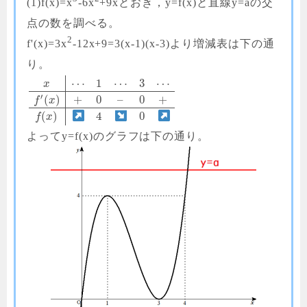
(1)f(x)=x
-6x
+9xとおき，y=f(x)と直線y=aの交
点の数を調べる。
2
f'(x)=3x
-12x+9=3(x-1)(x-3)より増減表は下の通
り。
⋯
1
⋯
3
⋯
x
′
(
)
+
0
–
0
+
f
x
(
)
4
0
f
x
よってy=f(x)のグラフは下の通り。