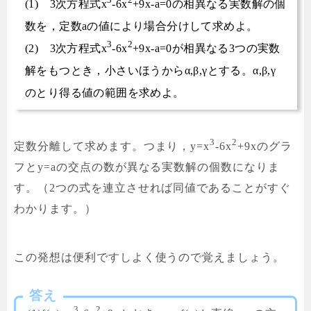
(1) 3次方程式x
-6x
+9x-a=0の相異なる実数解の個
数を，定数aの値により場合分けして求めよ。
3
2
(2) 3次方程式x
-6x
+9x-a=0が相異なる3つの実数
解をもつとき，小さいほうからα,β,γとする。α,β,γ
のとり得る値の範囲を求めよ。
3
2
定数分離して求めます。つまり，
y=x
-6x
+9xのグラ
フとy=aの交点の数が異なる実数解の個数になりま
す。
（2つの式を連立させれば同値であることがすぐ
わかります。）
この発想は便利ですしよく使うので覚えましょう。
答え
3
2