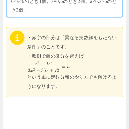
0<a<6のとき1個。a=0,6のとき2個。a<0,a>6のと
き3個。
・赤字の部分は「異なる実数解をもたない
条件」のことです。
・数IIIで商の微分を習えば
3
2
−
9
x
x
=
a
2
3
−
36
+
72
x
x
という風に定数分離のやり方でも解けるよ
うになります。