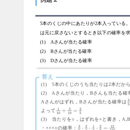
5本のくじの中にあたりが2本入っている。こ
は元に戻さないとするとき以下の確率を
(1) Aさんが当たる確率
(2) Bさんが当たる確率
(3) Dさんが当たる確率
答え
(1) 5本のくじのうち当たりは2本だか
(2) Aさんが当たり，Bさんも当たる確
3
Aさんがはずれ，Bさんが当たる確率は
5
3
1
2
+
=
よって
10
10
5
(3) 当たりを○，はずれを×と書き，A,
3
2
1
2
12
⋅
⋅
⋅
=
・×××○の確率：