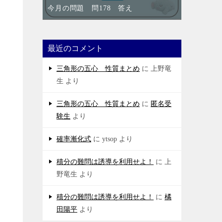
今月の問題 問178 答え
最近のコメント
三角形の五心 性質まとめ
に
上野竜
生
より
三角形の五心 性質まとめ
に
匿名受
験生
より
確率漸化式
に
ytsop
より
積分の難問は誘導を利用せよ！
に
上
野竜生
より
積分の難問は誘導を利用せよ！
に
橘
田陽平
より