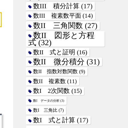
数III 積分計算
(17)
数III 複素数平面
(14)
数II 三角関数
(27)
数II 図形と方程
式
(32)
数II 式と証明
(16)
数II 微分積分
(31)
数II 指数対数関数
(9)
数II 複素数
(11)
数I 2次関数
(15)
数I データの分析
(3)
数I 三角比
(7)
数I 式と計算
(17)