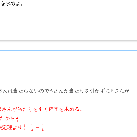
率を求めよ。
Bさんは当たらないのでAさんが当たりを引かずにBさんが
Bさんが当たりを引く確率を求める。
1
本だから
4
4
1
1
⋅
=
法定理より
5
5
4