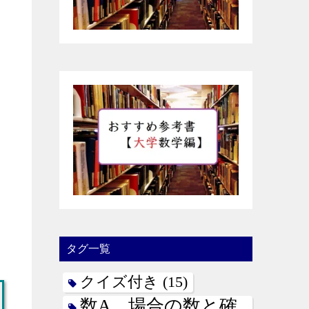
タグ一覧
クイズ付き
(15)
数A 場合の数と確