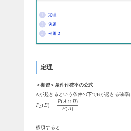
定理
例題
例題２
定理
＜復習＞条件付確率の公式
Aが起きるという条件の下でBが起きる確率
(
∩
)
P
A
B
(
)
=
P
B
A
(
)
P
A
移項すると