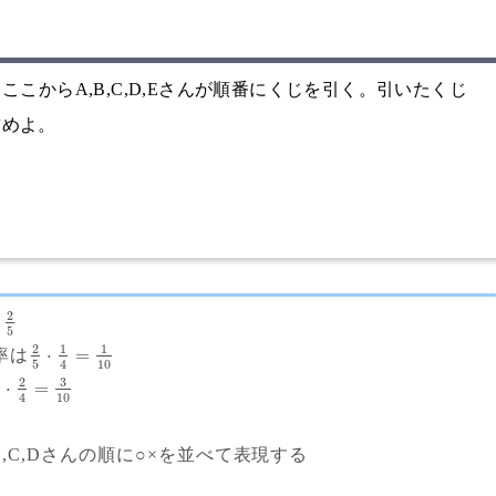
こからA,B,C,D,Eさんが順番にくじを引く。引いたくじ
求めよ。
2
ら
5
2
1
1
⋅
=
率は
5
10
4
3
2
⋅
=
10
4
B,C,Dさんの順に○×を並べて表現する