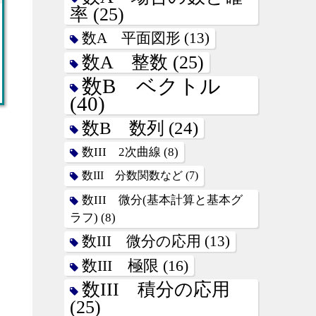
率
(25)
数A 平面図形
(13)
数A 整数
(25)
数B ベクトル
(40)
数B 数列
(24)
数III 2次曲線
(8)
数III 分数関数など
(7)
数III 微分(基本計算と基本グ
ラフ)
(8)
数III 微分の応用
(13)
数III 極限
(16)
数III 積分の応用
(25)