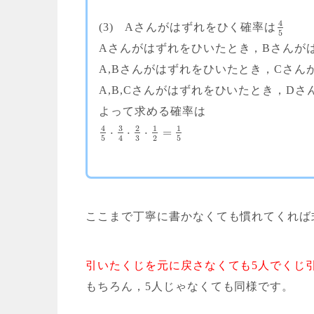
4
(3) Aさんがはずれをひく確率は
5
Aさんがはずれをひいたとき，Bさんが
A,Bさんがはずれをひいたとき，Cさん
A,B,Cさんがはずれをひいたとき，D
よって求める確率は
3
4
2
1
1
⋅
⋅
⋅
=
3
5
2
5
4
ここまで丁寧に書かなくても慣れてくれば
引いたくじを元に戻さなくても5人でくじ
もちろん，5人じゃなくても同様です。