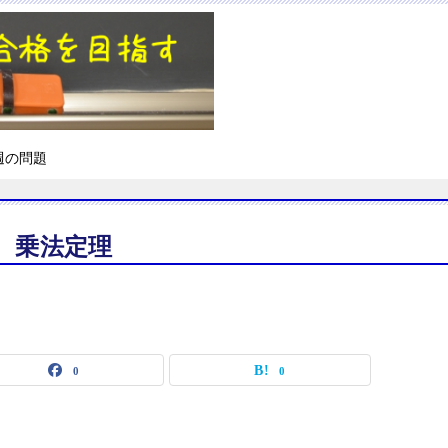
週の問題
乗法定理
0
0