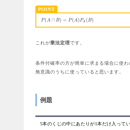
POINT
(
∩
)
=
(
)
(
)
P
A
B
P
A
P
B
A
これが
乗法定理
です。
条件付確率の方が簡単に求まる場合に使わ
無意識のうちに使っていると思います。
例題
5本のくじの中にあたりが1本だけ入っている