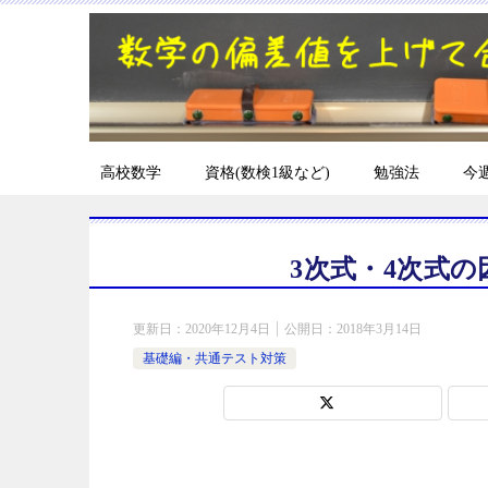
高校数学
資格(数検1級など)
勉強法
今
3次式・4次式
更新日：
2020年12月4日
公開日：
2018年3月14日
基礎編・共通テスト対策