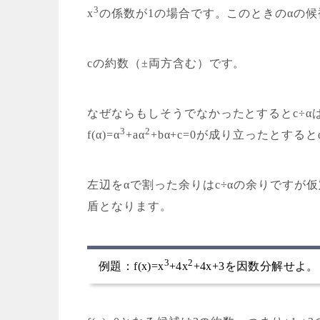
3
x
の係数が1の場合です。このときのαの
cの約数（±両方含む）
です。
なぜならもしそうでなかったとするとc÷
3
2
f(α)=α
+aα
+bα+c=0が成り立ったとす
左辺をαで割った余りはc÷αの余りですが
盾となります。
3
2
例題：f(x)=x
+4x
+4x+3を因数分解せよ。