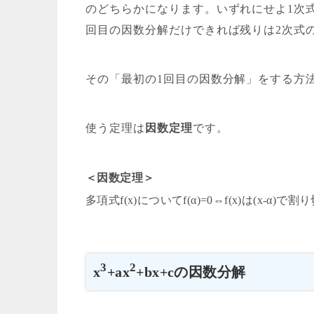
のどちらかになります。いずれにせよ1次式
回目の因数分解だけできれば残りは2次式
その「最初の1回目の因数分解」をする方
使う定理は
因数定理
です。
＜因数定理＞
多項式f(x)についてf(α)=0⇔f(x)は(x-α)で
3
2
x
+ax
+bx+cの因数分解