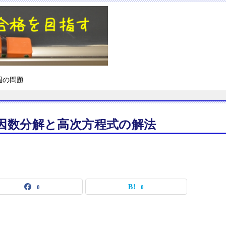
週の問題
の因数分解と高次方程式の解法
0
0