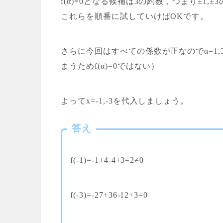
f(α)=0となる候補は3の約数，つまり±1,±
これらを順番に試していけばOKです。
さらに今回はすべての係数が正なのでα=1,
まうためf(α)=0ではない）
よってx=-1,-3を代入しましょう。
答え
f(-1)=-1+4-4+3=2≠0
f(-3)=-27+36-12+3=0