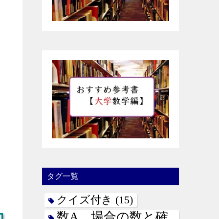
タグ一覧
クイズ付き
(15)
数A 場合の数と確