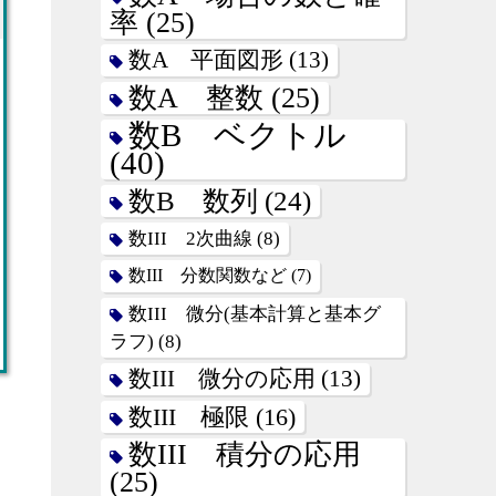
率
(25)
数A 平面図形
(13)
数A 整数
(25)
数B ベクトル
(40)
数B 数列
(24)
数III 2次曲線
(8)
数III 分数関数など
(7)
数III 微分(基本計算と基本グ
ラフ)
(8)
数III 微分の応用
(13)
数III 極限
(16)
数III 積分の応用
(25)