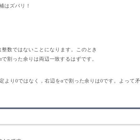
候補はズバリ！
αは整数ではないことになります。このとき
るとαで割った余りは両辺一致するはずです。
仮定より0ではなく，右辺をαで割った余りは0です。よって