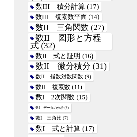
数III 積分計算
(17)
数III 複素数平面
(14)
数II 三角関数
(27)
数II 図形と方程
式
(32)
数II 式と証明
(16)
数II 微分積分
(31)
数II 指数対数関数
(9)
数II 複素数
(11)
数I 2次関数
(15)
数I データの分析
(3)
数I 三角比
(7)
数I 式と計算
(17)