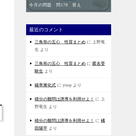
今月の問題 問178 答え
最近のコメント
三角形の五心 性質まとめ
に
上野竜
生
より
三角形の五心 性質まとめ
に
匿名受
験生
より
矛
確率漸化式
に
ytsop
より
積分の難問は誘導を利用せよ！
に
上
野竜生
より
積分の難問は誘導を利用せよ！
に
橘
田陽平
より