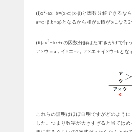
2
(i)
x
-ax+b=(x-α)(x-β)と因数分解でき
a=α+β,b=αβとなるから和がa,積がbにな
2
(ii)
ax
+bx+cの因数分解はたすきがけで行
ア×ウ＝a , イ×エ=c , ア×エ＋イ×ウ=
これらの証明はほぼ自明ですがどのように
した。つまり数字が大きすぎると当てはめ
集に載るぐらいの2次式だったらなんとか