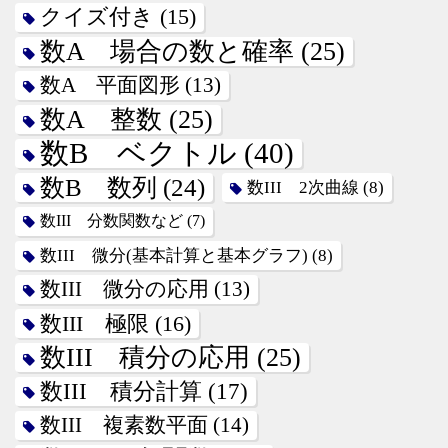
クイズ付き
(15)
数A 場合の数と確率
(25)
数A 平面図形
(13)
数A 整数
(25)
数B ベクトル
(40)
数B 数列
(24)
数III 2次曲線
(8)
数III 分数関数など
(7)
数III 微分(基本計算と基本グラフ)
(8)
数III 微分の応用
(13)
数III 極限
(16)
数III 積分の応用
(25)
数III 積分計算
(17)
数III 複素数平面
(14)