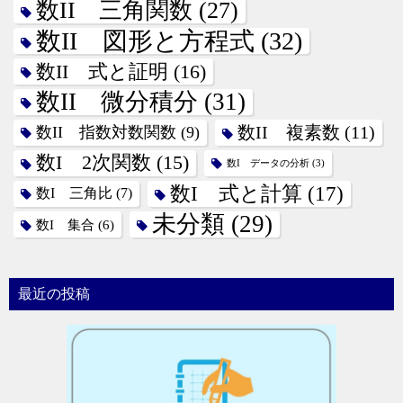
数II 三角関数
(27)
数II 図形と方程式
(32)
数II 式と証明
(16)
数II 微分積分
(31)
数II 指数対数関数
(9)
数II 複素数
(11)
数I 2次関数
(15)
数I データの分析
(3)
数I 式と計算
(17)
数I 三角比
(7)
未分類
(29)
数I 集合
(6)
最近の投稿