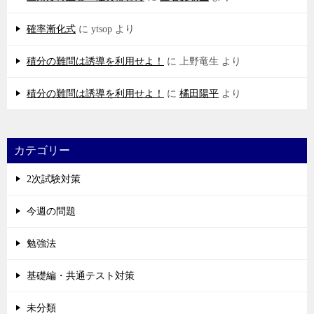
確率漸化式
に
ytsop
より
積分の難問は誘導を利用せよ！
に
上野竜生
より
積分の難問は誘導を利用せよ！
に
橘田陽平
より
カテゴリー
2次試験対策
今週の問題
勉強法
基礎編・共通テスト対策
未分類