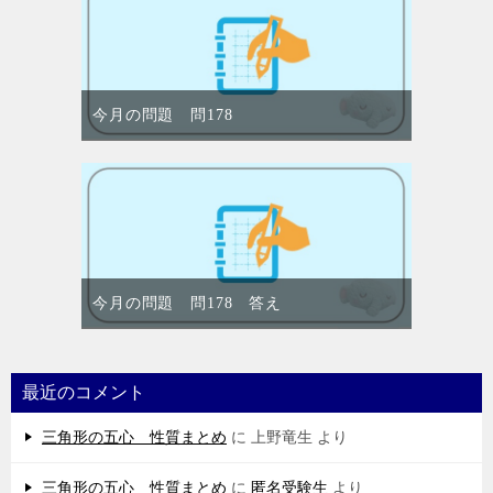
今月の問題 問178
今月の問題 問178 答え
最近のコメント
三角形の五心 性質まとめ
に
上野竜生
より
三角形の五心 性質まとめ
に
匿名受験生
より