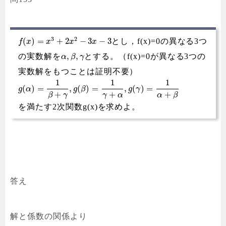
3
2
(
)
=
+
2
−
3
−
3
とし，f(x)=0の異なる3つ
f
x
x
x
x
,
,
の実数解を
とする。（f(x)=0が異なる3つの
α
β
γ
実数解をもつことは証明不要）
1
1
1
(
)
=
,
(
)
=
,
(
)
=
g
α
g
β
g
γ
+
+
+
γ
α
β
γ
α
β
を満たす2次関数g(x)を求めよ。
答え
解と係数の関係より