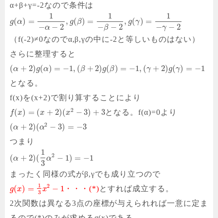
α+β+γ=-2なので条件は
1
1
1
(
)
=
,
(
)
=
,
(
)
=
g
α
g
β
g
γ
−
−
2
−
−
2
−
−
2
α
γ
β
（f(-2)≠0なのでα,β,γの中に-2と等しいものはない）
さらに整理すると
(
+
2
)
(
)
=
−
1
,
(
+
2
)
(
)
=
−
1
,
(
+
2
)
(
)
=
−
1
α
g
α
β
g
β
γ
g
γ
となる。
f(x)を(x+2)で割り算することにより
2
(
)
=
(
+
2
)
(
−
3
)
+
3
となる。f(α)=0より
f
x
x
x
2
(
+
2
)
(
−
3
)
=
−
3
α
α
つまり
1
2
(
+
2
)
(
−
1
)
=
−
1
α
α
3
まったく同様の式がβ,γでも成り立つので
1
2
(
)
=
−
1
・・・(*)
とすれば成立する。
g
x
x
3
2次関数は異なる3点の座標が与えられれば一意に定ま
るので(*)のみが求めるg(x)である。