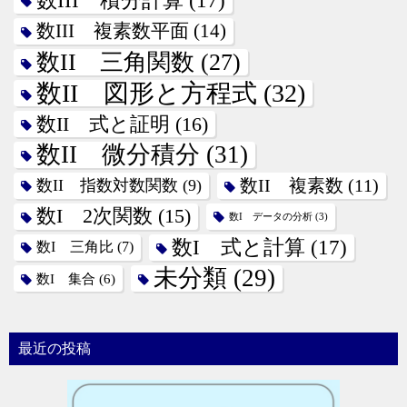
数III 積分計算
(17)
数III 複素数平面
(14)
数II 三角関数
(27)
数II 図形と方程式
(32)
数II 式と証明
(16)
数II 微分積分
(31)
数II 指数対数関数
(9)
数II 複素数
(11)
数I 2次関数
(15)
数I データの分析
(3)
数I 式と計算
(17)
数I 三角比
(7)
未分類
(29)
数I 集合
(6)
最近の投稿