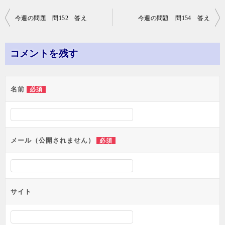
投
今週の問題 問152 答え
今週の問題 問154 答え
稿
ナ
コメントを残す
ビ
ゲ
名前
必須
ー
シ
ョ
メール（公開されません）
必須
ン
サイト