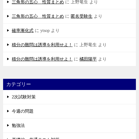
三角形の五心 性質まとめ
に
上野竜生
より
三角形の五心 性質まとめ
に
匿名受験生
より
確率漸化式
に
ytsop
より
積分の難問は誘導を利用せよ！
に
上野竜生
より
積分の難問は誘導を利用せよ！
に
橘田陽平
より
カテゴリー
2次試験対策
今週の問題
勉強法