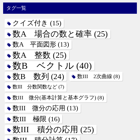
タグ一覧
クイズ付き
(15)
数A 場合の数と確率
(25)
数A 平面図形
(13)
数A 整数
(25)
数B ベクトル
(40)
数B 数列
(24)
数III 2次曲線
(8)
数III 分数関数など
(7)
数III 微分(基本計算と基本グラフ)
(8)
数III 微分の応用
(13)
数III 極限
(16)
数III 積分の応用
(25)