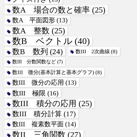
数A 場合の数と確率
(25)
数A 平面図形
(13)
数A 整数
(25)
数B ベクトル
(40)
数B 数列
(24)
数III 2次曲線
(8)
数III 分数関数など
(7)
数III 微分(基本計算と基本グラフ)
(8)
数III 微分の応用
(13)
数III 極限
(16)
数III 積分の応用
(25)
数III 積分計算
(17)
数III 複素数平面
(14)
数II 三角関数
(27)