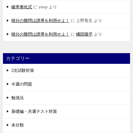
確率漸化式
に
ytsop
より
積分の難問は誘導を利用せよ！
に
上野竜生
より
積分の難問は誘導を利用せよ！
に
橘田陽平
より
カテゴリー
2次試験対策
今週の問題
勉強法
基礎編・共通テスト対策
未分類