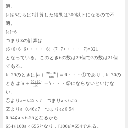
適。
[a]≦5ならばΣ計算した結果は300以下になるので不
適。
[a]=6
つまりΣの計算は
(6+6+6+6+・・・+6)+(7+7+・・・+7)=321
となっている。このとき6の数は29個で7の数は21個
である。
29
+
16
[
+
]
=
6
k=29のときは
・・・①であり，k=30の
a
100
30
+
16
[
+
]
=
7
ときは
・・・②にならないといけな
a
100
い。
①よりa+0.45＜7 つまりa＜6.55
②よりa+0.46≧7 つまりa≧6.54
6.54≦a＜6.55となるから
654≦100a＜655となり，[100a]=654である。