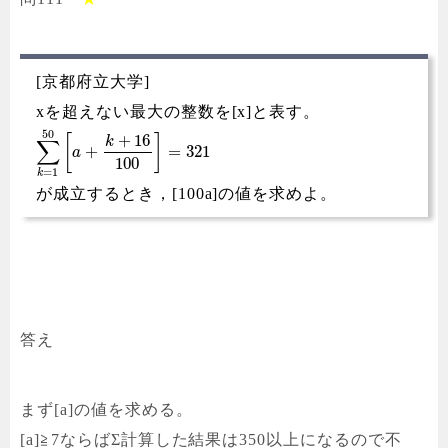
[京都府立大学]
xを超えない最大の整数を[x]と表す。
50
+
16
[
]
k
∑
+
=
321
a
100
=
1
k
が成立するとき，[100a]の値を求めよ。
答え
まず[a]の値を求める。
[a]≧7ならばΣ計算した結果は350以上になるので不