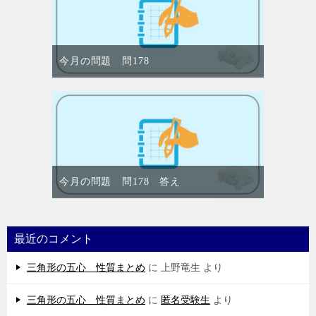
今月の問題 問178
今月の問題 問178 答え
最近のコメント
三角形の五心 性質まとめ
に
上野竜生
より
三角形の五心 性質まとめ
に
匿名受験生
より