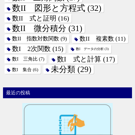
数II 図形と方程式
(32)
数II 式と証明
(16)
数II 微分積分
(31)
数II 指数対数関数
(9)
数II 複素数
(11)
数I 2次関数
(15)
数I データの分析
(3)
数I 式と計算
(17)
数I 三角比
(7)
未分類
(29)
数I 集合
(6)
最近の投稿