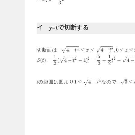
3
イ y=tで切断する
−
−
−
−
−
−
−
−
−
−
2
2
√
√
−
4
−
≤
≤
4
−
,
0
≤
≤
切断面は
t
x
t
z
−
−
−
−
−
−
−
1
5
1
2
2
2
√
√
(
)
=
(
4
−
−
1
)
=
−
−
4
−
S
t
t
t
2
2
2
−
−
−
−
−
–
2
√
√
1
≤
4
−
−
3
≤
tの範囲は図より
なので
t