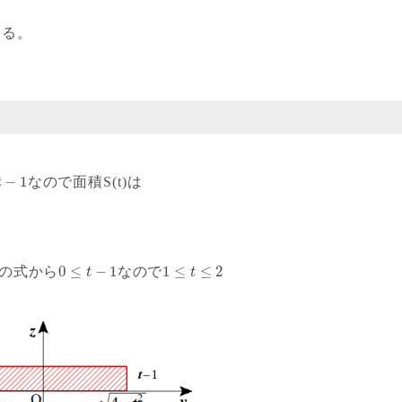
ある。
−
1
なので面積S(t)は
t
0
≤
−
1
1
≤
≤
2
目の式から
なので
t
t