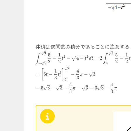
体積は偶関数の積分であることに注意する
√
√
3
3
−
−
−
−
−
5
1
5
1
∫
∫
2
2
√
−
−
4
−
=
2
−
t
t
d
t
t
2
2
2
2
√
−
3
0
√
3
1
4
[
]
–
3
=
5
−
−
−
3
√
t
t
π
3
3
0
4
4
–
–
–
–
=
5
3
−
3
−
−
3
=
3
3
−
√
√
√
√
π
π
3
3