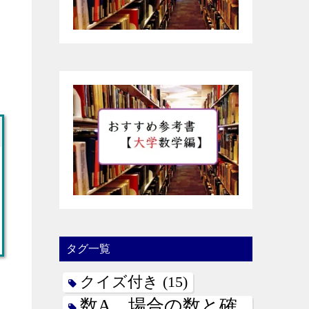
タグ一覧
クイズ付き
(15)
数A 場合の数と確