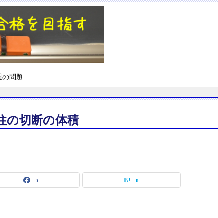
週の問題
柱の切断の体積
0
0