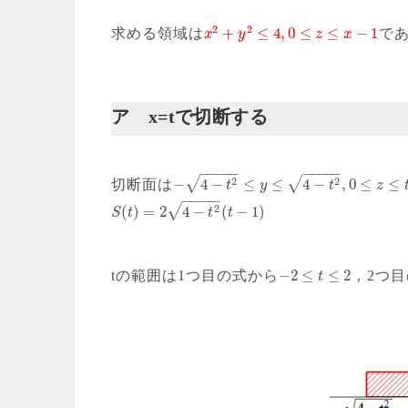
2
2
+
≤
4
,
0
≤
≤
−
1
求める領域は
で
x
y
z
x
ア x=tで切断する
−
−
−
−
−
−
−
−
−
−
2
2
√
√
−
4
−
≤
≤
4
−
,
0
≤
≤
切断面は
t
y
t
z
−
−
−
−
−
2
√
(
)
=
2
4
−
(
−
1
)
S
t
t
t
−
2
≤
≤
2
tの範囲は1つ目の式から
，2つ
t