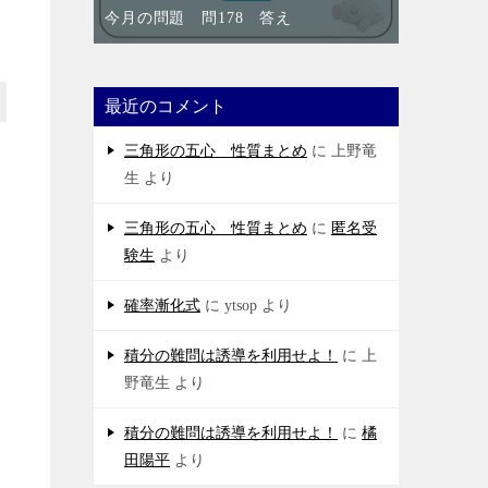
今月の問題 問178 答え
最近のコメント
三角形の五心 性質まとめ
に
上野竜
生
より
三角形の五心 性質まとめ
に
匿名受
験生
より
確率漸化式
に
ytsop
より
積分の難問は誘導を利用せよ！
に
上
野竜生
より
積分の難問は誘導を利用せよ！
に
橘
田陽平
より