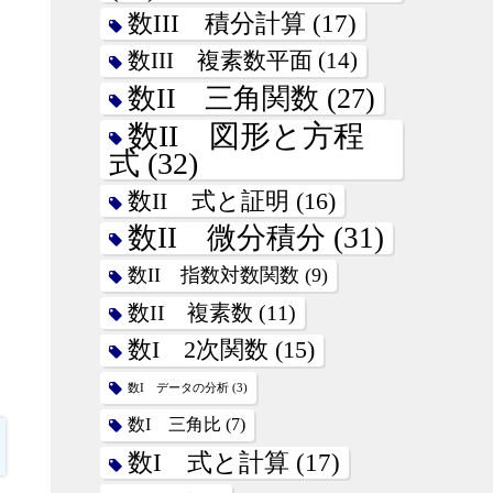
数III 積分計算
(17)
数III 複素数平面
(14)
数II 三角関数
(27)
数II 図形と方程
式
(32)
数II 式と証明
(16)
数II 微分積分
(31)
数II 指数対数関数
(9)
数II 複素数
(11)
数I 2次関数
(15)
数I データの分析
(3)
数I 三角比
(7)
数I 式と計算
(17)