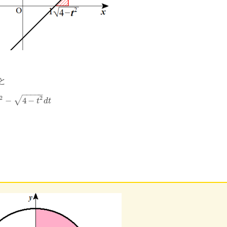
と
−
−
−
−
−
2
2
√
−
4
−
t
d
t