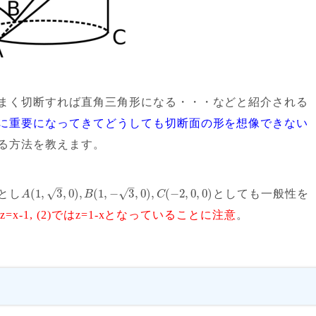
まく切断すれば直角三角形になる・・・
などと紹介される
に重要になってきてどうしても切断面の形を想像できない
る方法を教えます。
–
–
√
√
(
1
,
3
,
0
)
,
(
1
,
−
3
,
0
)
,
(
−
2
,
0
,
0
)
とし
としても一般性を
A
B
C
x-1, (2)ではz=1-xとなっていることに注意
。