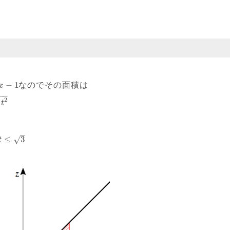
−
1
なのでその面積は
x
−
−
−
2
t
–
√
≤
3
t