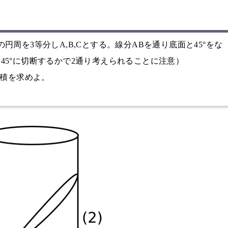
周を3等分しA,B,Cとする。線分ABを通り底面と45°をな
45°に切断するかで2通り考えられることに注意）
体積を求めよ。