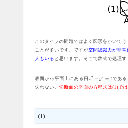
このタイプの問題ではよく
図形をかいてう
ことが多いです。ですが
空間認識力が非常
人もいる
と思います。そこで数式で処理す
2
2
+
=
4
底面がxy平面上にある円
である
x
y
失わない。
切断面の平面の方程式は(1)ではz=
(1)