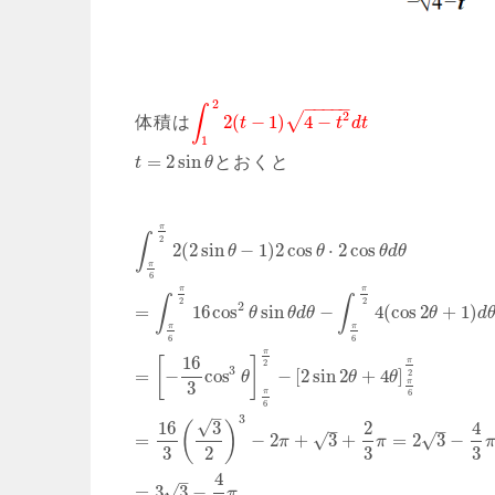
2
−
−
−
−
−
∫
2
√
2
(
−
1
)
4
−
体積は
t
t
d
t
1
=
2
sin
とおくと
t
θ
π
∫
2
2
(
2
sin
−
1
)
2
cos
⋅
2
cos
θ
θ
θ
d
θ
π
6
π
π
∫
∫
2
2
2
=
16
cos
sin
−
4
(
cos
2
+
1
)
θ
θ
d
θ
θ
d
π
π
6
6
π
16
[
]
π
2
3
=
−
cos
−
[
2
sin
2
+
4
]
2
θ
θ
θ
π
3
6
π
6
–
3
√
16
3
2
4
(
)
–
–
=
−
2
+
3
+
=
2
3
−
√
√
π
π
3
2
3
3
4
–
=
3
3
−
√
π