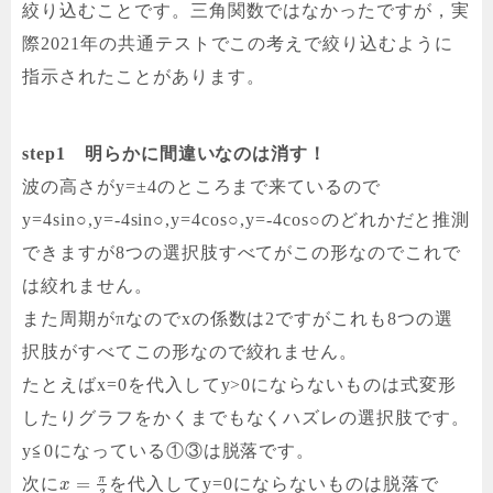
絞り込むことです。三角関数ではなかったですが，実
際2021年の共通テストでこの考えで絞り込むように
指示されたことがあります。
step1 明らかに間違いなのは消す！
波の高さがy=±4のところまで来ているので
y=4sin○,y=-4sin○,y=4cos○,y=-4cos○のどれかだと推測
できますが8つの選択肢すべてがこの形なのでこれで
は絞れません。
また周期がπなのでxの係数は2ですがこれも8つの選
択肢がすべてこの形なので絞れません。
たとえば
x=0を代入してy>0にならないものは式変形
したりグラフをかくまでもなくハズレの選択肢です。
y≦0になっている①③は脱落です。
π
=
次に
を代入してy=0にならないものは脱落で
x