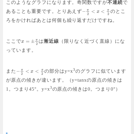
このようなグラフになります。奇関数ですが
不連続
で
π
π
−
<
<
あることも重要です。とりあえず
のとこ
x
2
2
ろをかければあとは何個も繰り返すだけですね。
π
=
±
ここで
は
漸近線
（限りなく近づく直線）にな
x
2
っています。
3
π
π
−
<
<
また
の部分はy=x
のグラフに似ています
x
2
2
が原点の傾きが違います。（y=tanxの原点の傾きは
3
1。つまり45°。y=x
の原点の傾きは0。つまり0°）