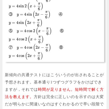
6
π
(
)
=
4
sin
2
+
y
x
6
π
(
)
=
4
sin
2
−
③
④
y
x
6
π
(
)
=
4
sin
2
+
y
x
6
π
(
)
=
4
cos
2
−
⑤
⑥
y
x
6
π
(
)
=
4
cos
2
+
y
x
6
π
(
)
=
4
cos
2
−
⑦
⑧
y
x
6
π
(
)
=
4
cos
2
+
y
x
6
新傾向の共通テストにはこういうのが出されることが
予想されます。基本通り1つずつグラフをかけばでき
ますが，それでは
時間が足りません。短時間で解く方
法を教えます。
方針は完全に正しいのを示すのは大変
だが明らかに間違いなのはすぐわかるので早い段階で