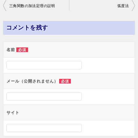
投
三角関数の加法定理の証明
弧度法
稿
ナ
コメントを残す
ビ
ゲ
名前
必須
ー
シ
ョ
メール（公開されません）
必須
ン
サイト