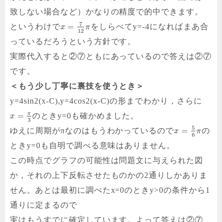
致しない場合など）かなりの精度で的中できます。
7
=
というわけで
をしらべてy=-4になればまあ合
x
π
12
っているだろうという方針です。
実際代入すると②⑦ともにあっているので答えは②⑦
です。
＜もう少し丁寧に裏技を使うとき＞
y=4sin2(x-C),y=4cos2(x-C)の形までわかり，さらに
π
=
のときy=0も確かめました。
x
3
5
=
ゆえに周期がπなのはもうわかっているので
の
x
π
6
ときy=0も自明で調べる意味はありません。
この時点でグラフの可能性は問題文に与えられた図
か，それの上下反転させたものかの2通りしかありま
せん。
あとは最初に調べたx=0のときy>0の条件から1
通りに定まるので
実はもうすでに確定しています。よって答えは②⑦