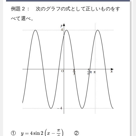
例題２： 次のグラフの式として正しいものをす
べて選べ。
π
(
)
=
4
sin
2
−
①
②
y
x