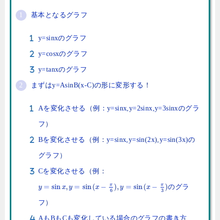
基本となるグラフ
y=sinxのグラフ
y=cosxのグラフ
y=tanxのグラフ
まずはy=AsinB(x-C)の形に変形する！
Aを変化させる（例：y=sinx,y=2sinx,y=3sinxのグラ
フ）
Bを変化させる（例：y=sinx,y=sin(2x),y=sin(3x)の
グラフ）
Cを変化させる（例：
π
π
=
sin
,
=
sin
(
−
)
,
=
sin
(
−
)
のグラ
y
x
y
x
y
x
3
6
フ）
AもBもCも変化している場合のグラフの書き方