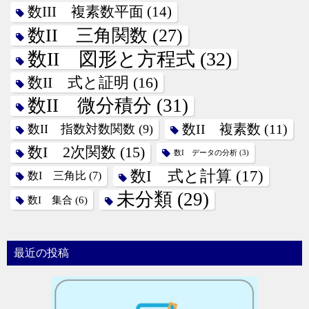
数III 複素数平面
(14)
数II 三角関数
(27)
数II 図形と方程式
(32)
数II 式と証明
(16)
数II 微分積分
(31)
数II 指数対数関数
(9)
数II 複素数
(11)
数I 2次関数
(15)
数I データの分析
(3)
数I 式と計算
(17)
数I 三角比
(7)
未分類
(29)
数I 集合
(6)
最近の投稿