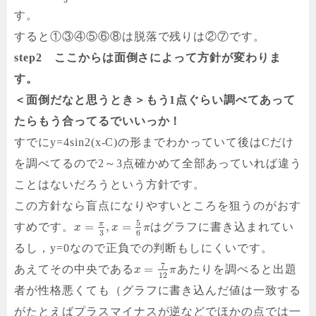
3
す。
すると①③④⑤⑥⑧は脱落で
残りは②⑦です。
step2 ここからは面倒さによって方針が変わりま
す。
＜面倒だなと思うとき＞もう1点ぐらい調べてあって
たらもう合ってるでいいっか！
すでにy=4sin2(x-C)の形までわかっていて後はCだけ
を調べてるので2～3点確かめて全部あっていれば違う
ことはないだろうという方針です。
この方針なら盲点になりやすいところを狙うのがおす
5
π
=
,
=
すめです。
はグラフに書き込まれてい
x
x
π
3
6
るし，y=0なので正負での判断もしにくいです。
7
=
あえてその中央である
あたりを調べると出題
x
π
12
者が性格悪くても（グラフに書き込んだ値は一致する
がたとえばプラスマイナスが逆などでほかの点では一