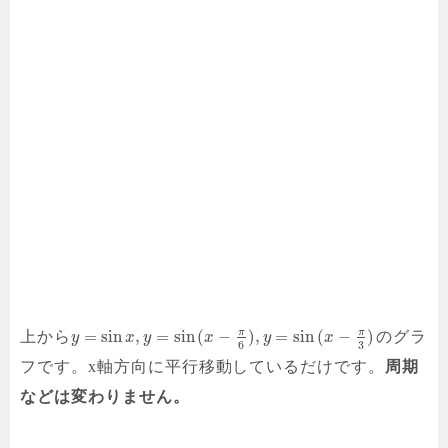
π
π
=
sin
,
=
sin
(
−
)
,
=
sin
(
−
)
上から
のグラ
y
x
y
x
y
x
3
6
フです。x軸方向に平行移動しているだけです。
周期
などは変わりません。