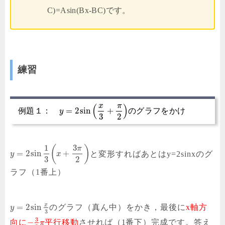
C)=Asin(Bx-BC)です。
練習
x
π
(
)
=
2
sin
+
例題１：
のグラフをかけ
y
3
2
1
3
(
)
π
=
2
sin
+
と変形すればあとはy=2sinxのグ
y
x
3
2
ラフ（1番上）
x
=
2
sin
のグラフ（真ん中）をかき，最後に
x軸方
y
3
3
−
向に
平行移動
させれば（1番下）完成です。答え
π