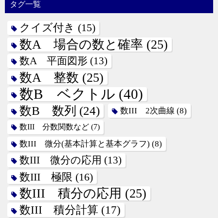
タグ一覧
クイズ付き
(15)
数A 場合の数と確率
(25)
数A 平面図形
(13)
数A 整数
(25)
数B ベクトル
(40)
数B 数列
(24)
数III 2次曲線
(8)
数III 分数関数など
(7)
数III 微分(基本計算と基本グラフ)
(8)
数III 微分の応用
(13)
数III 極限
(16)
数III 積分の応用
(25)
数III 積分計算
(17)