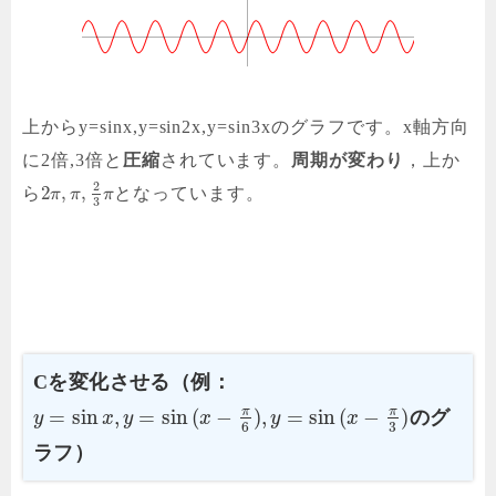
上からy=sinx,y=sin2x,y=sin3xのグラフです。x軸方向
に2倍,3倍と
圧縮
されています。
周期が変わり
，上か
2
2
,
,
ら
となっています。
π
π
π
3
Cを変化させる（例：
π
π
=
sin
,
=
sin
(
−
)
,
=
sin
(
−
)
のグ
y
x
y
x
y
x
3
6
ラフ）