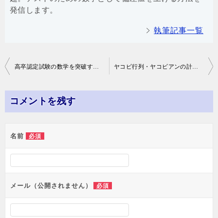
発信します。
執筆記事一覧
投
高卒認定試験の数学を突破する方法
ヤコビ行列・ヤコビアンの計算方法
稿
ナ
コメントを残す
ビ
ゲ
名前
必須
ー
シ
ョ
メール（公開されません）
必須
ン