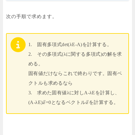
次の手順で求めます。
1. 固有多項式det(λE-A)を計算する。
2. その多項式(λに関する多項式)の解を求
める。
固有値だけならこれで終わりです。固有ベ
クトルも求めるなら
3. 求めた固有値λに対しA-λEを計算し、
⃗
⃗
(A-λE)
=0となるベクトル
を計算する。
x
x