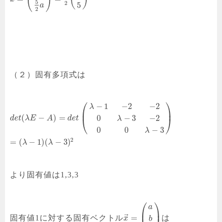
5
2
5
a
2
（２）固有多項式は
⎛
⎞
−
1
−
2
−
2
λ
⎜
⎟
(
−
)
=
0
−
3
−
2
⎝
⎠
d
e
t
λ
E
A
d
e
t
λ
0
0
−
3
λ
2
=
(
−
1
)
(
−
3
)
λ
λ
より固有値は1,3,3
⎛
⎞
a
⎜
⎟
⃗
=
固有値1に対する固有ベクトル
は
x
b