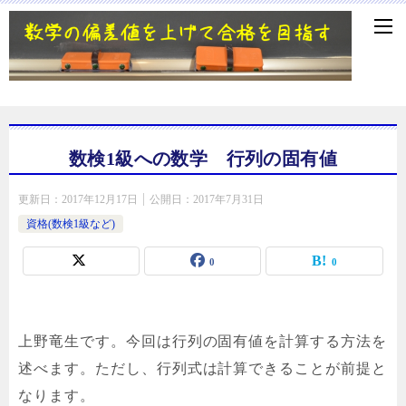
数検1級への数学 行列の固有値
更新日：
2017年12月17日
公開日：
2017年7月31日
資格(数検1級など)
0
0
上野竜生です。今回は行列の固有値を計算する方法を
述べます。ただし、行列式は計算できることが前提と
なります。