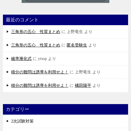
最近のコメント
三角形の五心 性質まとめ
に
上野竜生
より
三角形の五心 性質まとめ
に
匿名受験生
より
確率漸化式
に
ytsop
より
積分の難問は誘導を利用せよ！
に
上野竜生
より
積分の難問は誘導を利用せよ！
に
橘田陽平
より
カテゴリー
2次試験対策