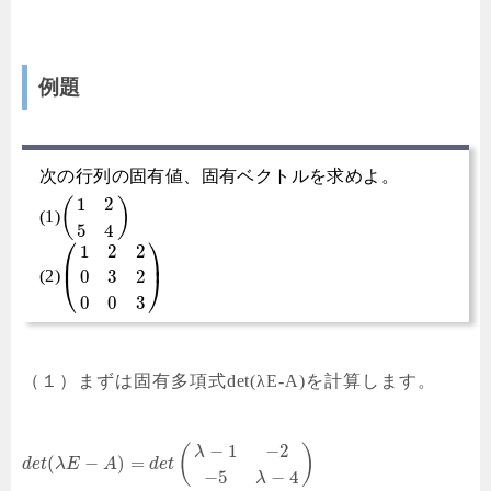
例題
次の行列の固有値、固有ベクトルを求めよ。
1
2
(
)
(1)
5
4
⎛
⎞
1
2
2
⎜
⎟
0
3
2
(2)
⎝
⎠
0
0
3
（１）まずは固有多項式det(λE-A)を計算します。
−
1
−
2
(
)
λ
(
−
)
=
d
e
t
λ
E
A
d
e
t
−
5
−
4
λ