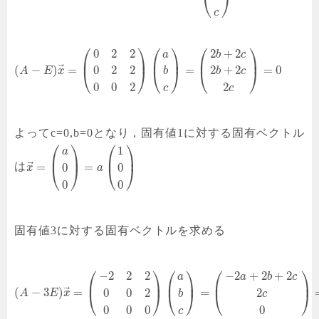
⎝
⎠
c
⎛
⎞
⎛
⎞
⎛
⎞
0
2
2
2
+
2
a
b
c
⎜
⎟
⎜
⎟
⎜
⎟
⃗
(
−
)
=
=
=
0
0
2
2
2
+
2
⎝
⎠
⎝
⎠
⎝
⎠
A
E
x
b
b
c
0
0
2
2
c
c
よってc=0,b=0となり，固有値1に対する固有ベクトル
⎛
⎞
⎛
⎞
1
a
⎜
⎟
⎜
⎟
⃗
=
=
0
0
は
⎝
⎠
⎝
⎠
x
a
0
0
固有値3に対する固有ベクトルを求める
⎛
⎞
⎛
⎞
⎛
⎞
−
2
2
2
−
2
+
2
+
2
a
a
b
c
⎜
⎟
⎜
⎟
⎜
⎟
⃗
(
−
3
)
=
=
0
0
2
2
⎝
⎠
⎝
⎠
⎝
⎠
A
E
x
b
c
0
0
0
0
c