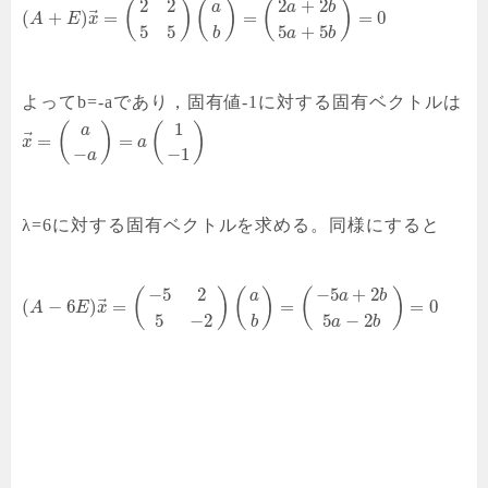
2
2
2
+
2
(
)
(
)
(
)
a
a
b
⃗
(
+
)
=
=
=
0
A
E
x
5
5
5
+
5
b
a
b
よってb=-aであり，固有値-1に対する固有ベクトルは
1
(
)
(
)
a
⃗
=
=
x
a
−
−
1
a
λ=6に対する固有ベクトルを求める。同様にすると
−
5
2
−
5
+
2
(
)
(
)
(
)
a
a
b
⃗
(
−
6
)
=
=
=
0
A
E
x
5
−
2
5
−
2
b
a
b