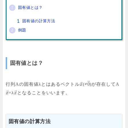
固有値とは？
固有値の計算方法
例題
固有値とは？
⃗
⃗
0
行列Aの固有値λとはあるベクトル
(≠
)が存在してA
x
⃗
⃗
=λ
となることをいいます。
x
x
固有値の計算方法