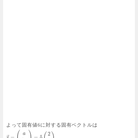
よって固有値6に対する固有ベクトルは
(
)
2
a
(
)
a
⃗
=
=
x