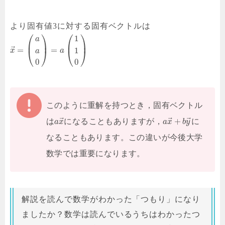
より固有値3に対する固有ベクトルは
⎛
⎞
⎛
⎞
1
a
⎜
⎟
⎜
⎟
⃗
=
=
1
⎝
⎠
⎝
⎠
x
a
a
0
0
このように重解を持つとき，固有ベクトル
⃗
⃗
⃗
+
は
になることもありますが，
に
a
x
a
x
b
y
なることもあります。この違いが今後大学
数学では重要になります。
解説を読んで数学がわかった「つもり」になり
ましたか？数学は読んでいるうちはわかったつ