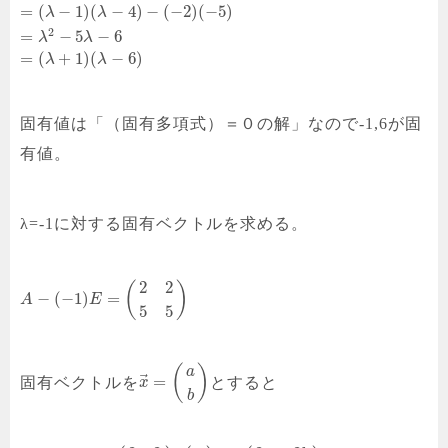
=
(
−
1
)
(
−
4
)
−
(
−
2
)
(
−
5
)
λ
λ
2
=
−
5
−
6
λ
λ
=
(
+
1
)
(
−
6
)
λ
λ
固有値は「（固有多項式）＝０の解」なので-1,6が固
有値。
λ=-1に対する固有ベクトルを求める。
2
2
(
)
−
(
−
1
)
=
A
E
5
5
(
)
a
⃗
=
固有ベクトルを
とすると
x
b