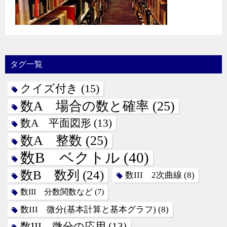
タグ一覧
クイズ付き
(15)
数A 場合の数と確率
(25)
数A 平面図形
(13)
数A 整数
(25)
数B ベクトル
(40)
数B 数列
(24)
数III 2次曲線
(8)
数III 分数関数など
(7)
数III 微分(基本計算と基本グラフ)
(8)
数III 微分の応用
(13)