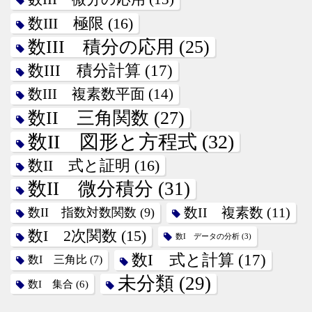
数III 極限
(16)
数III 積分の応用
(25)
数III 積分計算
(17)
数III 複素数平面
(14)
数II 三角関数
(27)
数II 図形と方程式
(32)
数II 式と証明
(16)
数II 微分積分
(31)
数II 指数対数関数
(9)
数II 複素数
(11)
数I 2次関数
(15)
数I データの分析
(3)
数I 式と計算
(17)
数I 三角比
(7)
未分類
(29)
数I 集合
(6)