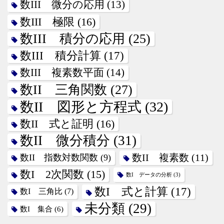
数III 微分の応用
(13)
数III 極限
(16)
数III 積分の応用
(25)
数III 積分計算
(17)
数III 複素数平面
(14)
数II 三角関数
(27)
数II 図形と方程式
(32)
数II 式と証明
(16)
数II 微分積分
(31)
数II 指数対数関数
(9)
数II 複素数
(11)
数I 2次関数
(15)
数I データの分析
(3)
数I 式と計算
(17)
数I 三角比
(7)
未分類
(29)
数I 集合
(6)