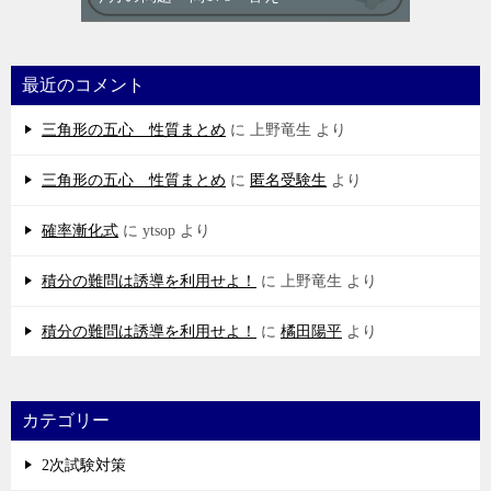
最近のコメント
三角形の五心 性質まとめ
に
上野竜生
より
三角形の五心 性質まとめ
に
匿名受験生
より
確率漸化式
に
ytsop
より
積分の難問は誘導を利用せよ！
に
上野竜生
より
積分の難問は誘導を利用せよ！
に
橘田陽平
より
カテゴリー
2次試験対策