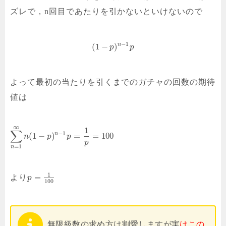
ズレで，n回目であたりを引かないといけないので
−
1
n
(
1
−
)
p
p
よって最初の当たりを引くまでのガチャの回数の期待
値は
∞
1
∑
−
1
n
(
1
−
)
=
=
100
n
p
p
p
=
1
n
1
=
より
p
100
無限級数の求め方は割愛しますが実
はこの