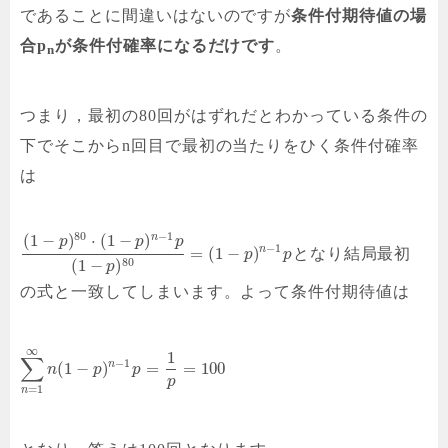
であることに間違いはないのですが
条件付期待値の場
合p
が条件付確率になるだけです
。
n
つまり，最初の80回がはずれだとわかっている条件の
下でそこからn回目で最初の当たりをひく条件付確率
は
80
−
1
n
(
1
−
)
⋅
(
1
−
)
p
p
p
−
1
n
=
(
1
−
)
となり結局最初
p
p
80
(
1
−
)
p
の式と一致してしまいます。よって条件付期待値は
∞
1
∑
−
1
n
(
1
−
)
=
=
100
n
p
p
p
=
1
n