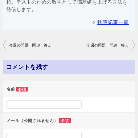
超。テストのための数学として偏差値を上げる方法を
発信します。
執筆記事一覧
投
今週の問題 問18 答え
今週の問題 問20 答え
稿
ナ
コメントを残す
ビ
ゲ
名前
必須
ー
シ
ョ
メール（公開されません）
必須
ン