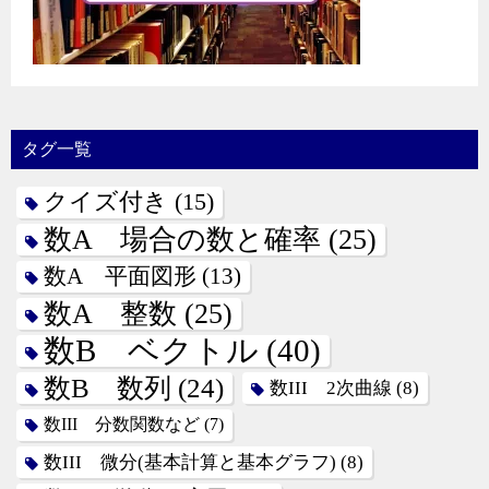
タグ一覧
クイズ付き
(15)
数A 場合の数と確率
(25)
数A 平面図形
(13)
数A 整数
(25)
数B ベクトル
(40)
数B 数列
(24)
数III 2次曲線
(8)
数III 分数関数など
(7)
数III 微分(基本計算と基本グラフ)
(8)