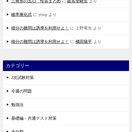
三角形の五心 性質まとめ
に
匿名受験生
より
確率漸化式
に
ytsop
より
積分の難問は誘導を利用せよ！
に
上野竜生
より
積分の難問は誘導を利用せよ！
に
橘田陽平
より
カテゴリー
2次試験対策
今週の問題
勉強法
基礎編・共通テスト対策
未分類