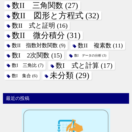
数II 三角関数
(27)
数II 図形と方程式
(32)
数II 式と証明
(16)
数II 微分積分
(31)
数II 指数対数関数
(9)
数II 複素数
(11)
数I 2次関数
(15)
数I データの分析
(3)
数I 式と計算
(17)
数I 三角比
(7)
未分類
(29)
数I 集合
(6)
最近の投稿