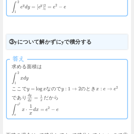
2
∫
2
2
y
y
=
[
]
=
−
e
d
y
e
e
e
1
1
③yについて解かずにyで積分する
答え
求める面積は
2
∫
x
d
y
1
2
=
log
:
1
→
2
:
→
ここで
なので
のとき
y
x
y
x
e
e
d
y
1
=
であり
だから
x
d
x
2
e
1
∫
2
⋅
=
−
x
d
x
e
e
x
e