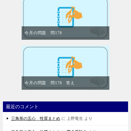
今月の問題 問178
今月の問題 問178 答え
最近のコメント
三角形の五心 性質まとめ
に
上野竜生
より