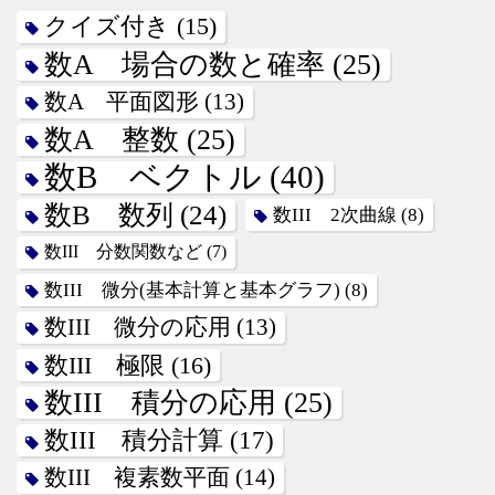
クイズ付き
(15)
数A 場合の数と確率
(25)
数A 平面図形
(13)
数A 整数
(25)
数B ベクトル
(40)
数B 数列
(24)
数III 2次曲線
(8)
数III 分数関数など
(7)
数III 微分(基本計算と基本グラフ)
(8)
数III 微分の応用
(13)
数III 極限
(16)
数III 積分の応用
(25)
数III 積分計算
(17)
数III 複素数平面
(14)