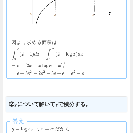
図より求める面積は
2
e
e
∫
∫
(
2
−
1
)
+
(
2
−
log
)
d
x
x
d
x
0
e
2
=
+
[
2
−
log
+
]
e
e
x
x
x
x
e
2
2
2
=
+
3
−
2
−
3
+
=
−
e
e
e
e
e
e
e
②yについて解いてyで積分する。
答え
y
=
log
=
より
だから
y
x
x
e