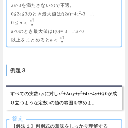
2a>3を満たさないので不適。
2
0≦2a≦3のとき最大値はf(2a)=4a
-3 ∴
√
3
0
≤
<
a
2
a<0のとき最大値はf(0)=-3 ∴a<0
√
3
<
以上をまとめると
a
2
例題３
2
2
すべての実数x,yに対しx
+2axy+y
+4x+4y+6≧0が成
り立つような定数aの値の範囲を求めよ。
答え
【解法１】判別式の意味をしっかり理解する