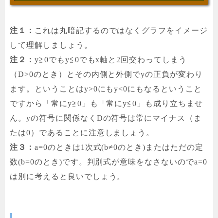
注１：
これは丸暗記するのではなくグラフをイメージ
して理解しましょう。
注２：
y≧0でもy≦0でもx軸と2回交わってしまう
（D>0のとき）とその内側と外側でyの正負が変わり
ます。ということはy>0にもy<0にもなるということ
ですから「常にy≧0」も「常にy≦0」も成り立ちませ
ん。yの符号に関係なくDの符号は常にマイナス（ま
たは0）であることに注意しましょう。
注３：
a=0のときは1次式(b≠0のとき)またはただの定
数(b=0のとき)です。判別式が意味をなさないのでa=0
は別に考えると良いでしょう。