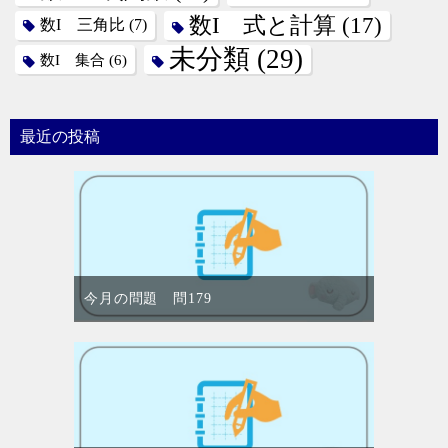
数I 式と計算
(17)
数I 三角比
(7)
未分類
(29)
数I 集合
(6)
最近の投稿
今月の問題 問179