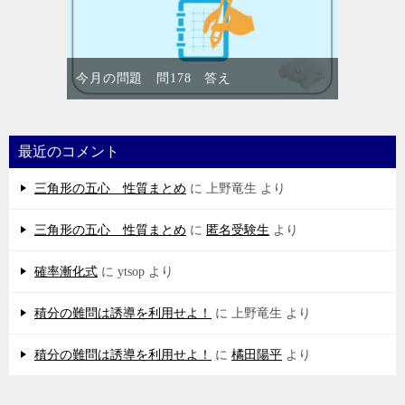
今月の問題 問178 答え
最近のコメント
三角形の五心 性質まとめ
に
上野竜生
より
三角形の五心 性質まとめ
に
匿名受験生
より
確率漸化式
に
ytsop
より
積分の難問は誘導を利用せよ！
に
上野竜生
より
積分の難問は誘導を利用せよ！
に
橘田陽平
より