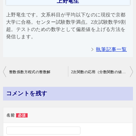
上野竜生
上野竜生です。文系科目が平均以下なのに現役で京都
大学に合格。センター試験数学満点。2次試験数学9割
超。テストのための数学として偏差値を上げる方法を
発信します。
執筆記事一覧
投
整数係数方程式の整数解
2次関数の応用（分数関数の値域）
稿
ナ
コメントを残す
ビ
ゲ
名前
必須
ー
シ