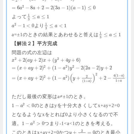
2
2
=
6
−
8
+
2
=
2
(
3
−
1
)
(
−
1
)
≤
0
a
a
a
a
1
≤
≤
1
よって
a
3
1
2
−
1
<
0
≤
<
1
より
a
a
3
1
≤
≤
1
a=±1のときの結果とあわせると答えは
a
3
【解法２】平方完成
問題の式の左辺は
2
2
+
2
(
+
2
)
+
(
+
4
+
6
)
x
a
y
x
y
y
2
2
2
=
(
+
+
2
)
+
(
1
−
)
−
2
(
2
−
2
)
+
2
x
a
y
a
y
a
y
2
(
)
4
(
1
−
)
a
2
2
2
=
(
+
+
2
)
+
(
1
−
)
+
+
2
−
x
a
y
a
y
1
+
(
1
+
)
a
a
ただし最後の変形はa≠±1のとき。
2
1
−
<
0
のときはyを十分大きくしてx+ay+2=0
a
となるようなxをとれば0より小さくなるので不
2
1
−
>
0
適。
つまり-1<a<1のときを考える。
a
2
+
=
0
このときはx+ay+2=0かつ
のとき最小
y