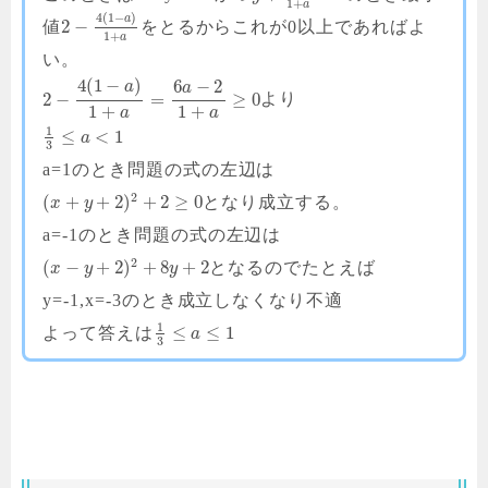
1
+
a
4
(
1
−
)
a
2
−
値
をとるからこれが0以上であればよ
1
+
a
い。
4
(
1
−
)
6
−
2
a
a
2
−
=
≥
0
より
1
+
1
+
a
a
1
≤
<
1
a
3
a=1のとき問題の式の左辺は
2
(
+
+
2
)
+
2
≥
0
となり成立する。
x
y
a=-1のとき問題の式の左辺は
2
(
−
+
2
)
+
8
+
2
となるのでたとえば
x
y
y
y=-1,x=-3のとき成立しなくなり不適
1
≤
≤
1
よって答えは
a
3