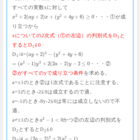
すべての実数xに対して
2
2
+
2
(
+
2
)
+
(
+
4
+
6
)
≥
0
・・・①が成
x
a
y
x
y
y
り立つから
xについての2次式（①の左辺）の判別式をD
と
1
するとD
≦0
1
2
2
(
+
2
)
−
(
+
4
+
6
)
D
/4=
a
y
y
y
1
2
2
=
(
−
1
)
+
2
(
2
−
2
)
−
2
≤
0
・・・②
a
y
a
y
②がすべてのyで成り立つ条件
を求める。
a=±1のとき②は1次式であることに注意する。
a=1のとき-2≦0は成立するので適。
a=-1のとき-8y-2≦0は常には成立しないので不
適。
2
−
1
<
0
a≠±1のとき
かつ②の左辺の判別式を
a
D
とするとD
≦0
2
2
2
2
=
(
2
−
2
)
+
2
(
−
1
)
D
/4
a
a