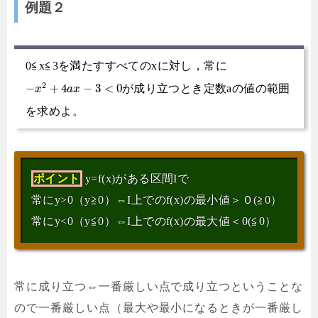
例題２
0≦x≦3を満たすすべてのxに対し，常に
2
−
+
4
−
3
<
0
が成り立つとき定数aの値の範囲
x
a
x
を求めよ。
ポイント
y=f(x)がある区間Iで
常にy>0（y≧0）⇔I上でのf(x)の最小値＞０(≧0）
常にy<0（y≦0）⇔I上でのf(x)の最大値＜0(≦0）
常に成り立つ⇔一番厳しい点で成り立つということな
ので一番厳しい点（最大や最小になるときが一番厳し