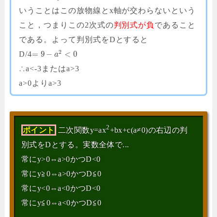
いうことはこの放物線とx軸が交わらないという
こと，つまりこの2次式の
判別式が負
であること
である。よって判別式をDとすると
2
=
9
−
<
0
D/4
a
∴a<-3またはa>3
a>0よりa>3
2
ポイント
二次関数y=ax
+bx+c(a≠0)の右辺の判
別式をDとする。実数全体で...
常にy>0⇔a>0かつD<0
常にy≧0⇔a>0かつD≦0
常にy<0⇔a<0かつD<0
常にy≦0⇔a<0かつD≦0