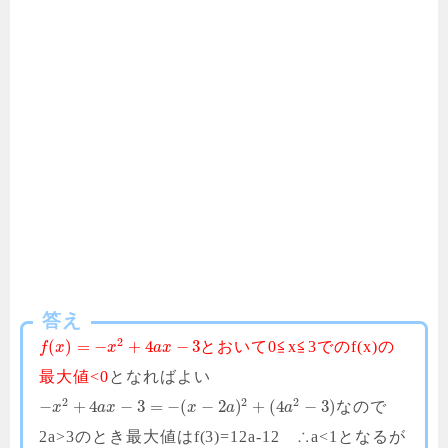
答え
2
(
)
=
−
+
4
−
3
とおいて0≦x≦3でのf(x)の
f
x
x
a
x
最大値<0
となればよい
2
2
2
−
+
4
−
3
=
−
(
−
2
)
+
(
4
−
3
)
なので
x
a
x
x
a
a
2a>3のとき最大値はf(3)=12a-12 ∴a<1となるが