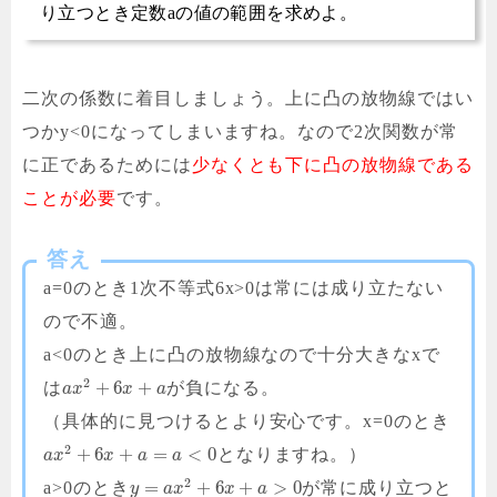
り立つとき定数aの値の範囲を求めよ。
二次の係数に着目しましょう。上に凸の放物線ではい
つかy<0になってしまいますね。なので2次関数が常
に正であるためには
少なくとも下に凸の放物線である
ことが必要
です。
答え
a=0のとき1次不等式6x>0は常には成り立たない
ので不適。
a<0のとき上に凸の放物線なので十分大きなxで
2
+
6
+
は
が負になる。
a
x
x
a
（具体的に見つけるとより安心です。x=0のとき
2
+
6
+
=
<
0
となりますね。）
a
x
x
a
a
2
=
+
6
+
>
0
a>0のとき
が常に成り立つと
y
a
x
x
a