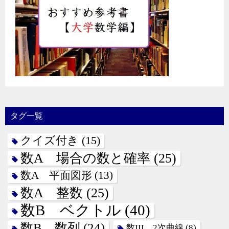
タグ一覧
クイズ付き
(15)
数A 場合の数と確率
(25)
数A 平面図形
(13)
数A 整数
(25)
数B ベクトル
(40)
数B 数列
(24)
数III 2次曲線
(8)