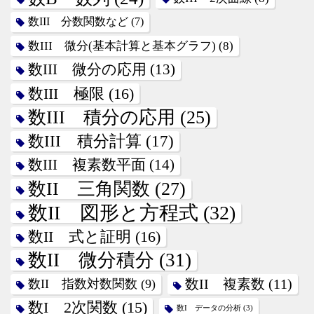
数III 分数関数など
(7)
数III 微分(基本計算と基本グラフ)
(8)
数III 微分の応用
(13)
数III 極限
(16)
数III 積分の応用
(25)
数III 積分計算
(17)
数III 複素数平面
(14)
数II 三角関数
(27)
数II 図形と方程式
(32)
数II 式と証明
(16)
数II 微分積分
(31)
数II 指数対数関数
(9)
数II 複素数
(11)
数I 2次関数
(15)
数I データの分析
(3)