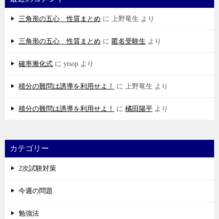
三角形の五心 性質まとめ
に
上野竜生
より
三角形の五心 性質まとめ
に
匿名受験生
より
確率漸化式
に
ytsop
より
積分の難問は誘導を利用せよ！
に
上野竜生
より
積分の難問は誘導を利用せよ！
に
橘田陽平
より
カテゴリー
2次試験対策
今週の問題
勉強法