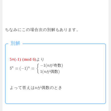
ちなみにこの場合次の別解もあります。
別解
5≡(-1) (mod 6)
より
−
1
(
)
が
奇
数
{
n
n
n
5
≡
(
−
1
)
≡
1
(
)
が
偶
数
n
よって答えはnが偶数のとき