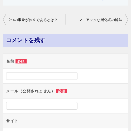
投
2つの事象が独立であるとは？
マニアックな漸化式の解法
稿
ナ
コメントを残す
ビ
ゲ
名前
必須
ー
シ
ョ
メール（公開されません）
必須
ン
サイト