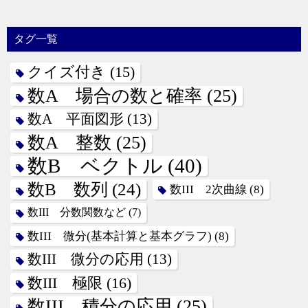
タグ一覧
クイズ付き
(15)
数A 場合の数と確率
(25)
数A 平面図形
(13)
数A 整数
(25)
数B ベクトル
(40)
数B 数列
(24)
数III 2次曲線
(8)
数III 分数関数など
(7)
数III 微分(基本計算と基本グラフ)
(8)
数III 微分の応用
(13)
数III 極限
(16)
数III 積分の応用
(25)