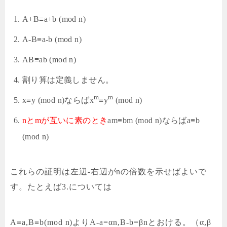
A+B≡a+b (mod n)
A-B≡a-b (mod n)
AB≡ab (mod n)
割り算は定義しません。
m
m
x≡y (mod n)ならばx
≡y
(mod n)
nとmが互いに素のとき
am≡bm (mod n)ならばa≡b
(mod n)
これらの証明は
左辺-右辺がnの倍数を示せばよい
で
す。たとえば3.については
A≡a,B≡b(mod n)よりA-a=αn,B-b=βnとおける。（α,β