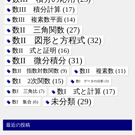
数III 積分計算
(17)
数III 複素数平面
(14)
数II 三角関数
(27)
数II 図形と方程式
(32)
数II 式と証明
(16)
数II 微分積分
(31)
数II 指数対数関数
(9)
数II 複素数
(11)
数I 2次関数
(15)
数I データの分析
(3)
数I 式と計算
(17)
数I 三角比
(7)
未分類
(29)
数I 集合
(6)
最近の投稿