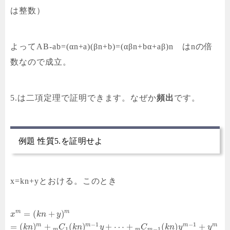
は整数）
よってAB-ab=(αn+a)(βn+b)=(αβn+bα+aβ)n はnの倍
数なので成立。
5.は二項定理で証明できます。なぜか
頻出
です。
例題 性質5.を証明せよ
x=kn+yとおける。このとき
m
m
=
(
+
)
x
k
n
y
−
1
−
1
m
m
m
m
=
(
)
+
(
)
+
⋯
+
(
)
+
k
n
C
k
n
y
C
k
n
y
y
1
−
1
m
m
m