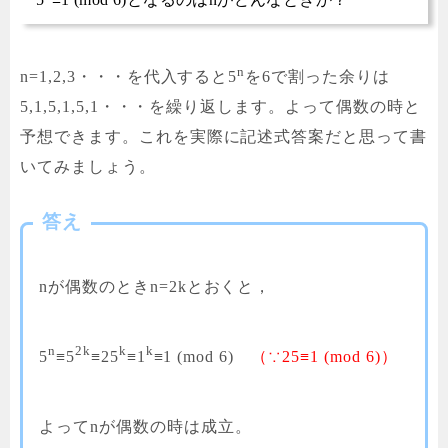
n
n=1,2,3・・・を代入すると5
を6で割った余りは
5,1,5,1,5,1・・・を繰り返します。よって偶数の時と
予想できます。これを実際に記述式答案だと思って書
いてみましょう。
答え
nが偶数のときn=2kとおくと，
n
2k
k
k
5
≡5
≡25
≡1
≡1 (mod 6)
（∵25≡1 (mod 6)）
よってnが偶数の時は成立。