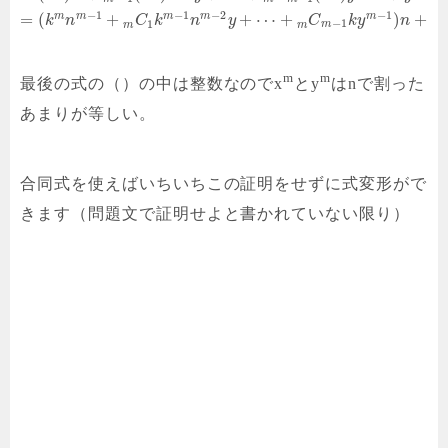
−
1
−
1
−
2
−
1
m
m
m
m
m
=
(
+
+
⋯
+
)
+
k
n
C
k
n
y
C
k
y
n
y
1
−
1
m
m
m
m
m
最後の式の（）の中は整数なのでx
とy
はnで割った
あまりが等しい。
合同式を使えばいちいちこの証明をせずに式変形がで
きます（問題文で証明せよと書かれていない限り）