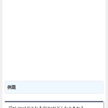
例題
n
5
≡1 (mod 6)となるのはnがどんなときか？