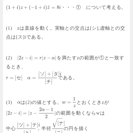
¯
(
1
+
)
+
(
−
1
+
)
=
8
・・・① について考える。
i
z
i
z
i
(1) zは直線を動く。実軸との交点は[シ],虚軸との交
点は[ス]iである。
|
2
−
|
=
|
−
|
(2)
を満たすzの範囲が①と一致す
z
i
r
z
α
るとき、
[
]
+
[
]
ソ
タ
i
=
[
]
=
セ
である。
r
α
[
]
チ
1
=
(3)
は(2)の値とする。
とおくときzが
α
w
z
2
−
1
α
|
2
−
|
=
|
−
|
の範囲を動くならwは
z
i
z
2
−
−
√
[
]
ナ
[
]
+
[
]
ツ
テ
i
中心
，半径
の円を描く
[
]
[
]
ト
ニ