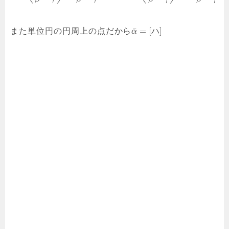
¯
=
[
]
また単位円の円周上の点だから
ハ
α