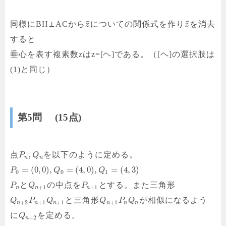
¯
¯
同様にBH⊥ACから
についての関係式を作り
を消去
z
z
すると
垂心を表す複素数zはz=[ヘ]である。（[ヘ]の選択肢は
(1)と同じ）
第5問 (15点)
,
点
を以下のように定める。
P
Q
n
n
=
(
0
,
0
)
,
=
(
4
,
0
)
,
=
(
4
,
3
)
P
Q
Q
0
0
1
と
の中点を
とする。また三角形
P
Q
P
+
1
+
1
n
n
n
と三角形
が相似になるよう
Q
P
Q
Q
P
Q
+
2
+
1
+
1
+
1
n
n
n
n
n
n
に
を定める。
Q
+
2
n