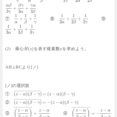
2
2
2
γ
α
γ
α
β
β
β
γ
γ
α
α
β
+
+
3
3
3
γ
α
β
1
1
1
1
1
1
+
+
+
+
⑦
⑧
⑨
2
2
2
α
γ
α
γ
β
β
1
1
1
+
+
3
3
3
α
γ
β
(
)
(2) 垂心
を表す複素数zを求めよう。
H
z
AH⊥BCより[ノ]
[ノ]の選択肢
¯
¯
¯
¯
¯
¯
¯
¯
¯
¯
¯
¯
¯
¯
¯
¯
¯
¯
¯
¯
¯
¯
¯
¯
¯
¯
¯
¯
¯
¯
¯
(
−
)
(
−
)
=
(
−
)
(
−
)
①
z
α
β
γ
z
α
β
γ
¯
¯
¯
¯
¯
¯
¯
¯
¯
¯
¯
¯
¯
¯
¯
¯
¯
¯
¯
¯
¯
¯
¯
¯
¯
¯
¯
¯
¯
¯
¯
(
−
)
(
−
)
=
−
(
−
)
(
−
)
②
z
α
β
γ
z
α
β
γ
¯
¯
¯
¯
¯
¯
¯
¯
¯
¯
¯
¯
¯
¯
¯
¯
¯
¯
¯
¯
¯
¯
¯
¯
¯
¯
¯
¯
¯
¯
¯
¯
¯
¯
¯
¯
¯
¯
¯
¯
¯
¯
−
−
−
−
(
)
(
)
z
α
z
α
z
α
z
α
=
=
−
③
④
−
−
−
−
β
γ
β
γ
β
γ
β
γ