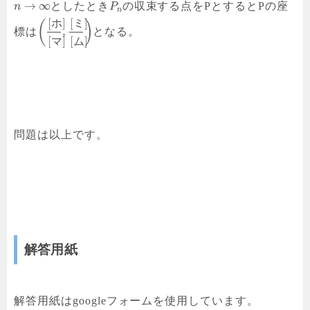
→
∞
としたとき
の収束する点をPとするとPの座
n
P
n
[
]
[
]
ホ
ミ
(
)
,
標は
となる。
[
]
[
]
マ
ム
問題は以上です。
解答用紙
解答用紙はgoogleフォームを使用しています。