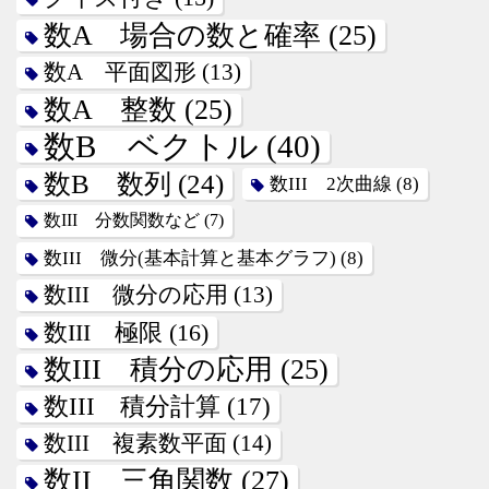
数A 場合の数と確率
(25)
数A 平面図形
(13)
数A 整数
(25)
数B ベクトル
(40)
数B 数列
(24)
数III 2次曲線
(8)
数III 分数関数など
(7)
数III 微分(基本計算と基本グラフ)
(8)
数III 微分の応用
(13)
数III 極限
(16)
数III 積分の応用
(25)
数III 積分計算
(17)
数III 複素数平面
(14)
数II 三角関数
(27)