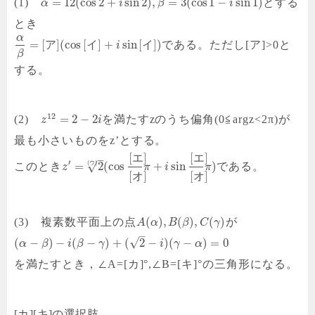
=
12
(
cos
2
+
sin
2
)
,
=
3
(
cos
1
−
sin
1
)
(1)
とする
α
i
β
i
とき
α
=
[
]
(
cos
[
]
+
sin
[
]
)
ア
イ
イ
である。ただし[ア]>0と
i
β
する。
12
=
2
−
2
(2)
を満たすzのうち偏角(0≦argz<2π)が
z
i
最も小さいものをz’とする。
[
]
[
]
エ
エ
–
′
(
)
ウ
√
=
2
(
cos
+
sin
)
このとき
である。
z
π
i
π
[
]
[
]
オ
オ
(
)
,
(
)
,
(
)
(3) 複素数平面上の点
が
A
α
B
β
C
γ
–
√
(
−
)
−
(
−
)
+
(
2
−
)
(
−
)
=
0
α
β
i
β
γ
i
γ
α
を満たすとき，∠A=[カ]°,∠B=[キ]°の三角形になる。
[カ][キ]の選択肢