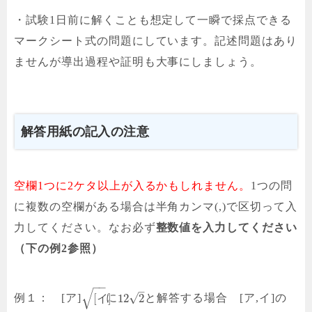
・試験1日前に解くことも想定して一瞬で採点できる
マークシート式の問題にしています。記述問題はあり
ませんが導出過程や証明も大事にしましょう。
解答用紙の記入の注意
空欄1つに2ケタ以上が入るかもしれません。
1つの問
に複数の空欄がある場合は半角カンマ(,)で区切って入
力してください。なお必ず
整数値を入力してください
（下の例2参照）
−
−
–
√
√
[
]
12
2
例１： [ア]
イ
に
と解答する場合 [ア,イ]の