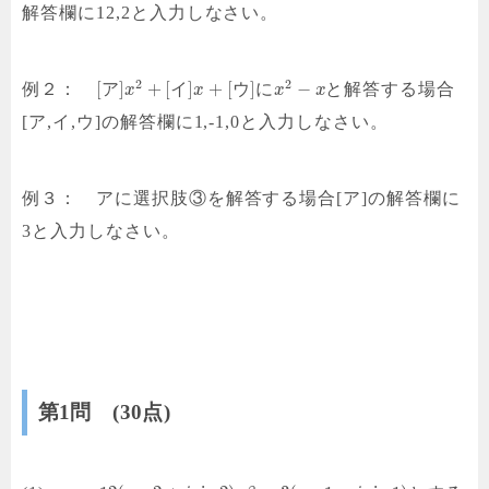
解答欄に12,2と入力しなさい。
2
2
[
]
+
[
]
+
[
]
−
例２：
ア
イ
ウ
に
と解答する場合
x
x
x
x
[ア,イ,ウ]の解答欄に1,-1,0と入力しなさい。
例３： アに選択肢③を解答する場合[ア]の解答欄に
3と入力しなさい。
第1問 (30点)