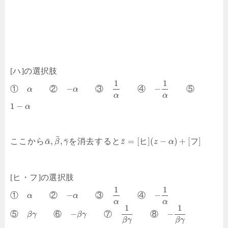
[ハ]の選択肢
1
1
−
−
①
②
③
④
⑤
α
α
α
α
1
−
α
¯
¯
¯
¯
,
,
=
[
]
(
−
)
+
[
]
ここから
を消去すると
ヒ
フ
α
β
γ
z
z
α
[ヒ・フ]の選択肢
1
1
−
−
①
②
③
④
α
α
α
α
1
1
−
−
⑤
⑥
⑦
⑧
β
γ
β
γ
β
γ
β
γ