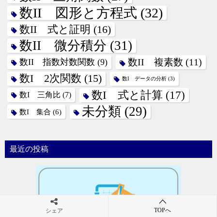
数II 図形と方程式
(32)
数II 式と証明
(16)
数II 微分積分
(31)
数II 指数対数関数
(9)
数II 複素数
(11)
数I 2次関数
(15)
数I データの分析
(3)
数I 式と計算
(17)
数I 三角比
(7)
未分類
(29)
数I 集合
(6)
最近の投稿
TOPへ
シェア