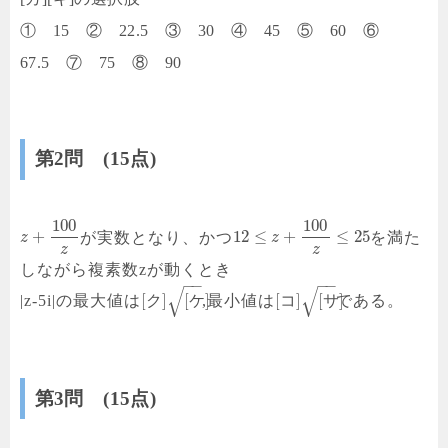
① 15 ② 22.5 ③ 30 ④ 45 ⑤ 60 ⑥
67.5 ⑦ 75 ⑧ 90
第2問 (15点)
100
100
+
12
≤
+
≤
25
が実数となり、かつ
を満た
z
z
z
z
しながら複素数zが動くとき
−
−
−
−
√
√
[
]
[
]
[
]
[
]
|z-5i|の最大値は
ク
ケ
,最小値は
コ
サ
である。
第3問 (15点)