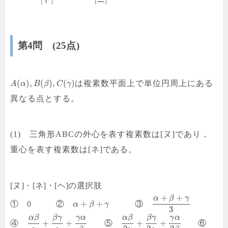
第4問 (25点)
(
)
,
(
)
,
(
)
は複素数平面上で単位円周上にある
A
α
B
β
C
γ
異なる点とする。
(1) 三角形ABCの外心を表す複素数は[ヌ]であり，
重心を表す複素数は[ネ]である。
[ヌ]・[ネ]・[ヘ]の選択肢
+
+
α
β
γ
+
+
① 0 ②
③
α
β
γ
3
β
γ
γ
α
β
γ
γ
α
α
β
α
β
+
+
+
+
④
⑤
⑥