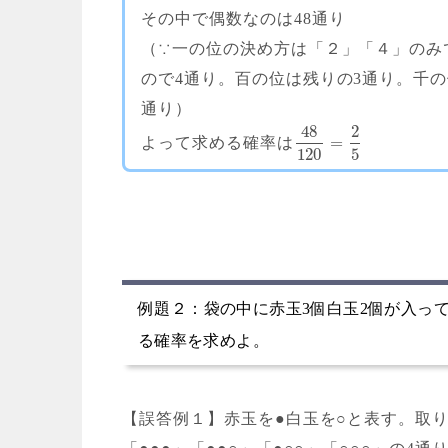
その中で偶数なのは48通り
（∵一の位の決め方は「２」「４」のみ
ので4通り。百の位は残りの3通り。千の位は
通り）
48
2
=
よって求める確率は
120
5
例題２：袋の中に赤玉3個白玉2個が入っ
る確率を求めよ。
【誤答例１】赤玉を●白玉を○と表す。取