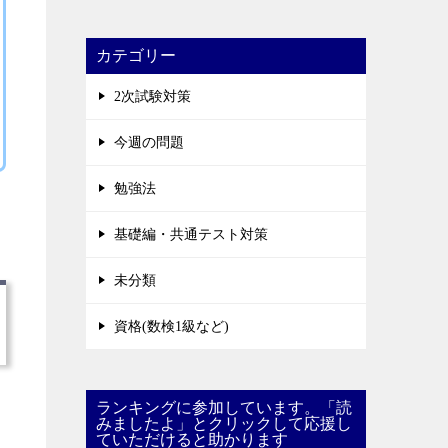
カテゴリー
2次試験対策
今週の問題
勉強法
基礎編・共通テスト対策
未分類
資格(数検1級など)
ランキングに参加しています。「読
みましたよ」とクリックして応援し
ていただけると助かります