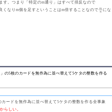
ます。つまり「特定のm通り」はすべて排反なので
m
良くなりm個を足すということはm倍することなので
にな
n
」の5枚のカードを無作為に並べ替えて5ケタの整数を作る
のカードを無作為に並べ替えて5ケタの整数を作る全事象
からしい。