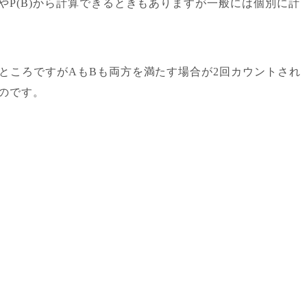
A)やP(B)から計算できるときもありますが一般には個別に計
いたいところですがAもBも両方を満たす場合が2回カウントされ
くのです。