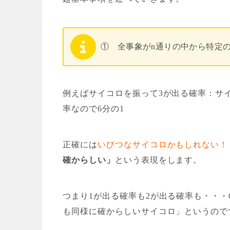
① 全事象がn通りの中から特定
例えばサイコロを振って3が出る確率：サイ
率なので6分の1
正確には
いびつなサイコロかもしれない！
確からしい」
という表現をします。
つまり1が出る確率も2が出る確率も・・
も同様に確からしいサイコロ」というので