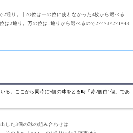
で2通り。十の位は一の位に使わなかった4枚から選べる
2通り。万の位は1通りから選べるので2×4×3×2×1=48
ている。ここから同時に3個の球をとる時「赤2個白1個」であ
り出した3個の球の組み合わせは
1