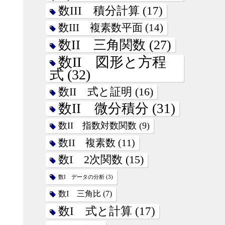
数III 積分計算
(17)
数III 複素数平面
(14)
数II 三角関数
(27)
数II 図形と方程
式
(32)
数II 式と証明
(16)
数II 微分積分
(31)
数II 指数対数関数
(9)
数II 複素数
(11)
数I 2次関数
(15)
数I データの分析
(3)
数I 三角比
(7)
数I 式と計算
(17)