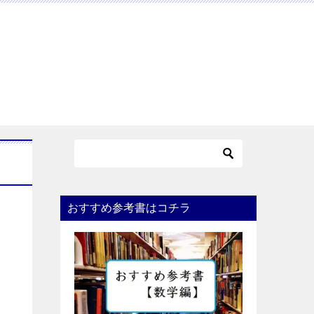
おすすめ参考書はコチラ