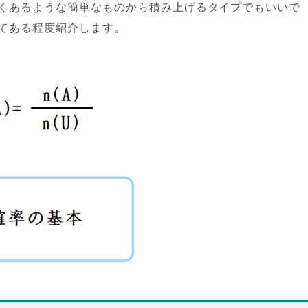
くあるような簡単なものから積み上げるタイプでもいいで
てある程度紹介します。