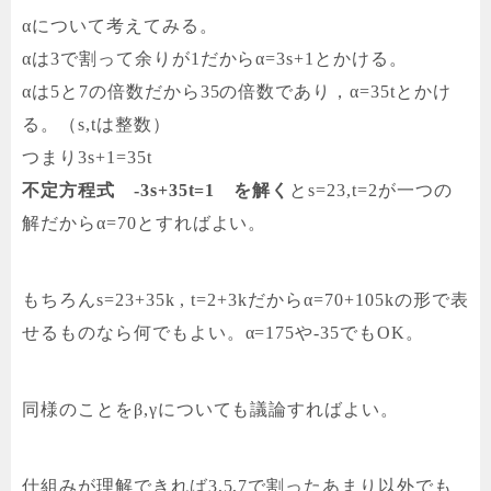
αについて考えてみる。
αは3で割って余りが1だからα=3s+1とかける。
αは5と7の倍数だから35の倍数であり，α=35tとかけ
る。（s,tは整数）
つまり3s+1=35t
不定方程式 -3s+35t=1 を解く
とs=23,t=2が一つの
解だからα=70とすればよい。
もちろんs=23+35k , t=2+3kだからα=70+105kの形で表
せるものなら何でもよい。α=175や-35でもOK。
同様のことをβ,γについても議論すればよい。
仕組みが理解できれば3,5,7で割ったあまり以外でも