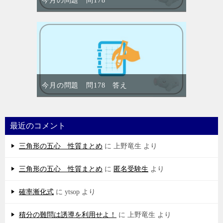
今月の問題 問178
今月の問題 問178 答え
最近のコメント
三角形の五心 性質まとめ
に
上野竜生
より
三角形の五心 性質まとめ
に
匿名受験生
より
確率漸化式
に
ytsop
より
積分の難問は誘導を利用せよ！
に
上野竜生
より