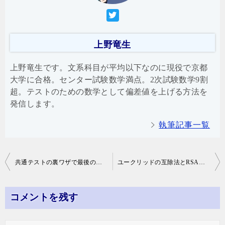
上野竜生
上野竜生です。文系科目が平均以下なのに現役で京都
大学に合格。センター試験数学満点。2次試験数学9割
超。テストのための数学として偏差値を上げる方法を
発信します。
執筆記事一覧
投
共通テストの裏ワザで最後の大逆転を狙え！
ユークリッドの互除法とRSA暗号
稿
ナ
コメントを残す
ビ
ゲ