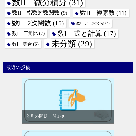
数II 微分積分
(31)
数II 指数対数関数
(9)
数II 複素数
(11)
数I 2次関数
(15)
数I データの分析
(3)
数I 式と計算
(17)
数I 三角比
(7)
未分類
(29)
数I 集合
(6)
最近の投稿
今月の問題 問179