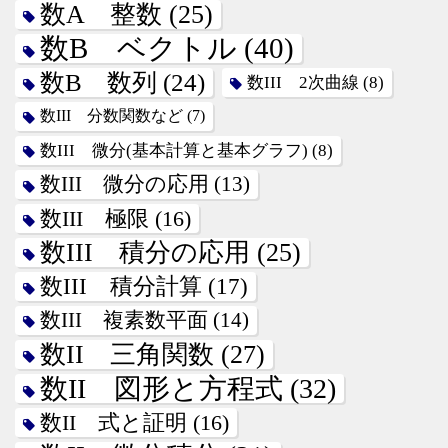
数A 整数
(25)
数B ベクトル
(40)
数B 数列
(24)
数III 2次曲線
(8)
数III 分数関数など
(7)
数III 微分(基本計算と基本グラフ)
(8)
数III 微分の応用
(13)
数III 極限
(16)
数III 積分の応用
(25)
数III 積分計算
(17)
数III 複素数平面
(14)
数II 三角関数
(27)
数II 図形と方程式
(32)
数II 式と証明
(16)