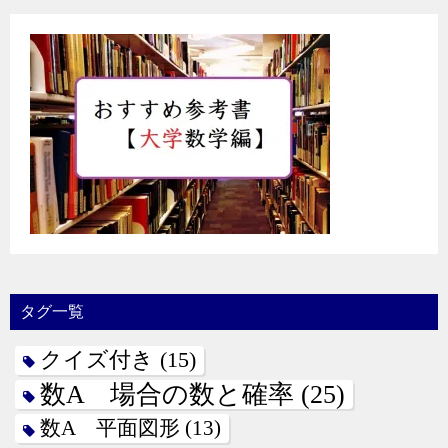
タグ一覧
クイズ付き
(15)
数A 場合の数と確率
(25)
数A 平面図形
(13)