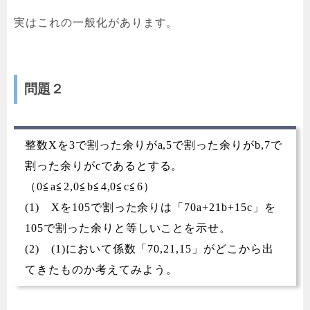
実はこれの一般化があります。
問題２
整数Xを3で割った余りがa,5で割った余りがb,7で
割った余りがcであるとする。
（0≦a≦2,0≦b≦4,0≦c≦6）
(1) Xを105で割った余りは「70a+21b+15c」を
105で割った余りと等しいことを示せ。
(2) (1)において係数「70,21,15」がどこから出
てきたものか考えてみよう。