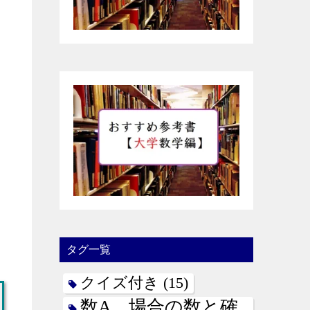
タグ一覧
クイズ付き
(15)
数A 場合の数と確