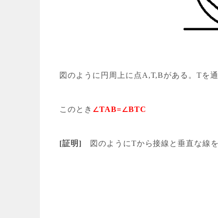
図のように円周上に点A,T,Bがある。T
このとき
∠TAB=∠BTC
[証明]
図のようにTから接線と垂直な線をひ