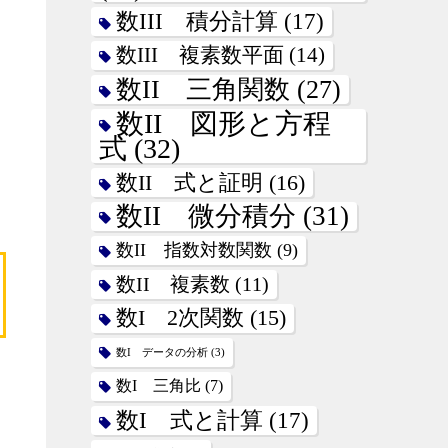
数III 積分計算
(17)
数III 複素数平面
(14)
数II 三角関数
(27)
数II 図形と方程
式
(32)
数II 式と証明
(16)
数II 微分積分
(31)
数II 指数対数関数
(9)
数II 複素数
(11)
数I 2次関数
(15)
数I データの分析
(3)
数I 三角比
(7)
数I 式と計算
(17)