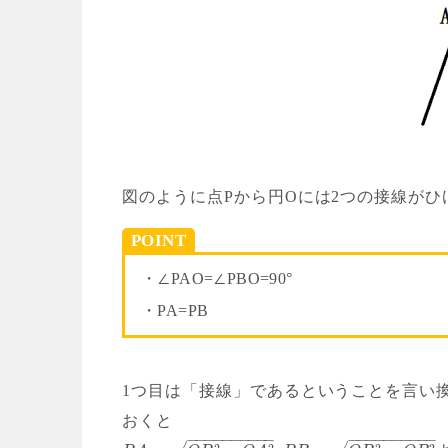
図のように点Pから円Oには2つの接線がひ
POINT
・∠PAO=∠PBO=90°
・PA=PB
1つ目は「接線」であるということを言い換
おくと
−
−
−
−
−
−
−
−
−
−
−
−
−
−
−
−
−
−
−
−
2
2
2
2