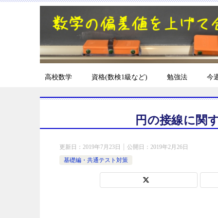
高校数学
資格(数検1級など)
勉強法
今
円の接線に関
更新日：
2019年7月23日
公開日：
2019年2月26日
基礎編・共通テスト対策