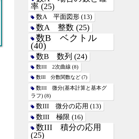
率
(25)
数A 平面図形
(13)
数A 整数
(25)
数B ベクトル
(40)
数B 数列
(24)
数III 2次曲線
(8)
数III 分数関数など
(7)
数III 微分(基本計算と基本グ
ラフ)
(8)
数III 微分の応用
(13)
数III 極限
(16)
数III 積分の応用
(25)