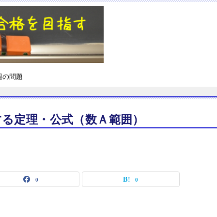
週の問題
する定理・公式（数Ａ範囲）
0
0