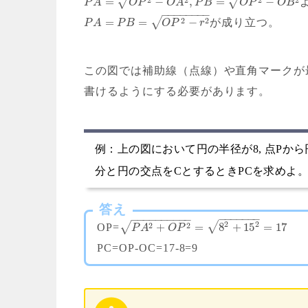
√
√
=
−
,
=
−
P
A
O
P
O
A
P
B
O
P
O
B
−
−
−
−
−
−
−
−
2
2
√
=
=
−
が成り立つ。
P
A
P
B
O
P
r
この図では補助線（点線）や直角マークが
書けるようにする必要があります。
例：上の図において円の半径が8, 点Pから
分と円の交点をCとするときPCを求めよ
答え
−
−
−
−
−
−
−
−
−
−
−
−
−
−
−
−
−
2
2
√
2
2
√
+
=
8
+
15
=
17
OP=
P
A
O
P
PC=OP-OC=17-8=9