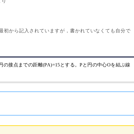
より
最初から記入されていますが，書かれていなくても自分で
円の接点までの距離(PA)=15とする。Pと円の中心Oを結ぶ線
。