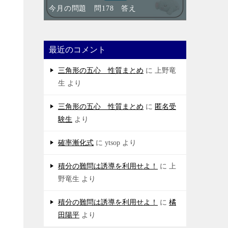
今月の問題 問178 答え
最近のコメント
三角形の五心 性質まとめ
に
上野竜
生
より
三角形の五心 性質まとめ
に
匿名受
験生
より
確率漸化式
に
ytsop
より
積分の難問は誘導を利用せよ！
に
上
野竜生
より
積分の難問は誘導を利用せよ！
に
橘
田陽平
より