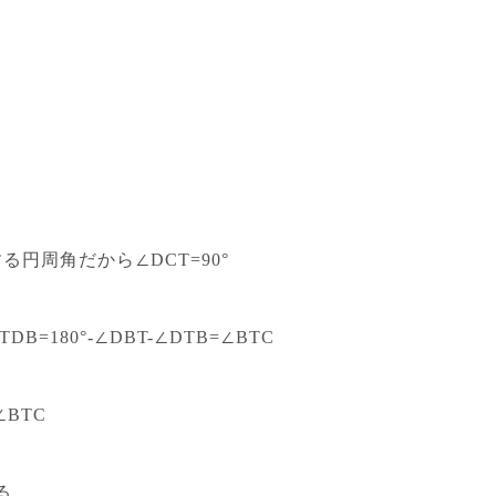
円周角だから∠DCT=90°
=180°-∠DBT-∠DTB=∠BTC
BTC
る。