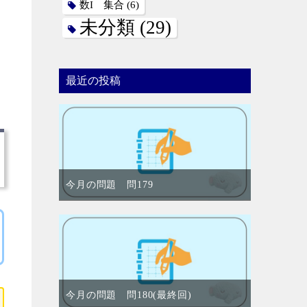
数I 集合
(6)
未分類
(29)
最近の投稿
今月の問題 問179
今月の問題 問180(最終回)