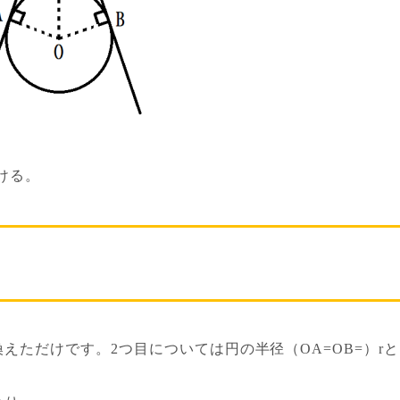
ける。
えただけです。2つ目については円の半径（OA=OB=）rと