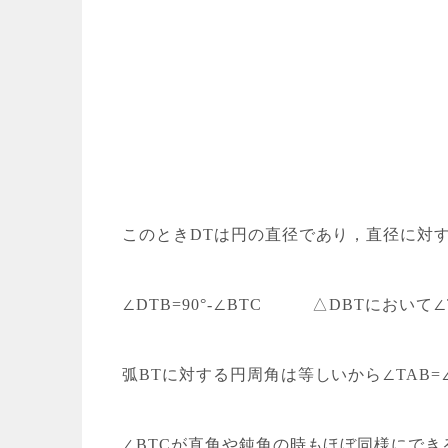
このときDTは円の直径であり，直径に対する
∠DTB=90°-∠BTC △DBTにおいて∠TDB
弧BTに対する円周角は等しいから∠TAB=∠
∠BTCが直角や鈍角の時もほぼ同様にでき