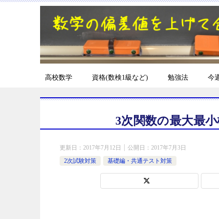
高校数学
資格(数検1級など)
勉強法
今
3次関数の最大最
更新日：
2017年7月12日
公開日：
2017年7月3日
2次試験対策
基礎編・共通テスト対策