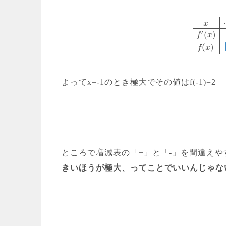
x
′
(
)
f
x
(
)
f
x
よってx=-1のとき極大でその値はf(-1)=2
ところで増減表の「+」と「-」を間違えや
きいほうが極大、ってことでいいんじゃな