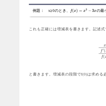
3
(
)
=
−
3
例題： x≧0のとき、
の最
f
x
x
x
これも正確には増減表を書きます。記述式
′
(
f
(
f
と書きます。増減表の段階でf(0)は求め