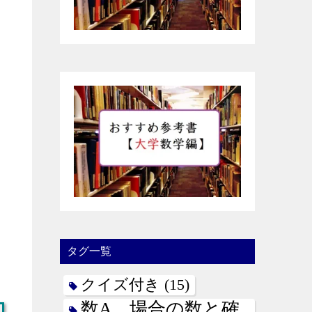
タグ一覧
クイズ付き
(15)
数A 場合の数と確