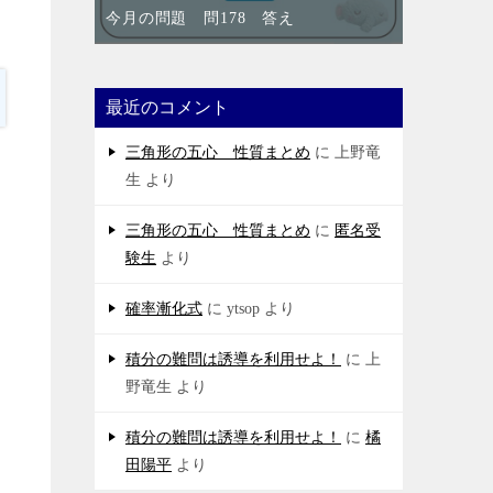
今月の問題 問178 答え
最近のコメント
三角形の五心 性質まとめ
に
上野竜
生
より
三角形の五心 性質まとめ
に
匿名受
験生
より
確率漸化式
に
ytsop
より
積分の難問は誘導を利用せよ！
に
上
野竜生
より
積分の難問は誘導を利用せよ！
に
橘
田陽平
より