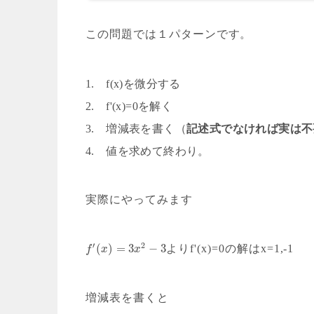
この問題では１パターンです。
1. f(x)を微分する
2. f'(x)=0を解く
3. 増減表を書く（
記述式でなければ実は不
4. 値を求めて終わり。
実際にやってみます
′
2
(
)
=
3
−
3
よりf'(x)=0の解はx=1,-1
f
x
x
増減表を書くと