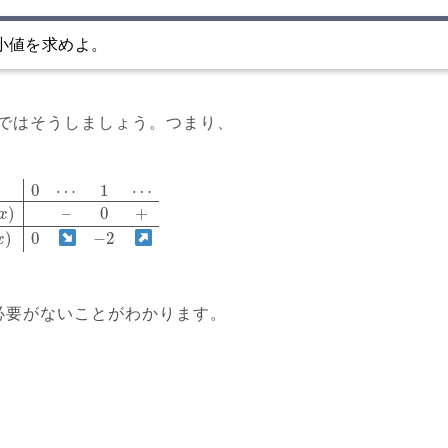
小値を求めよ。
ではそうしましょう。つまり、
0
⋯
1
⋯
x
)
–
0
+
x
)
0
−
2
x
る必要がないことがわかります。