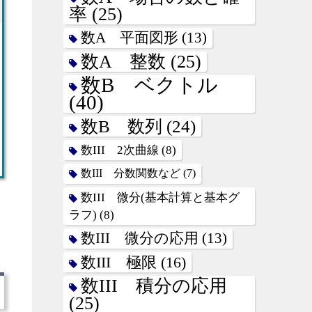
率
(25)
数A 平面図形
(13)
数A 整数
(25)
数B ベクトル
(40)
数B 数列
(24)
数III 2次曲線
(8)
数III 分数関数など
(7)
数III 微分(基本計算と基本グ
ラフ)
(8)
数III 微分の応用
(13)
数III 極限
(16)
数III 積分の応用
(25)