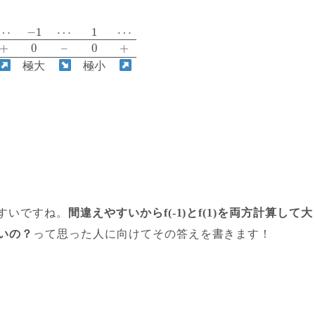
⋯
−
1
⋯
1
⋯
+
0
–
0
+
極
大
極
小
すいですね。
間違えやすいからf(-1)とf(1)を両方計算して大
いの？
って思った人に向けてその答えを書きます！