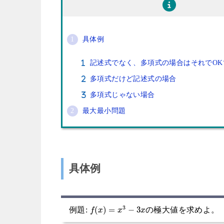
具体例
記述式でなく、多項式の場合はそれでOK
多項式だけど記述式の場合
多項式じゃない場合
最大最小問題
具体例
3
(
)
=
−
3
例題:
の極大値を求めよ。
f
x
x
x