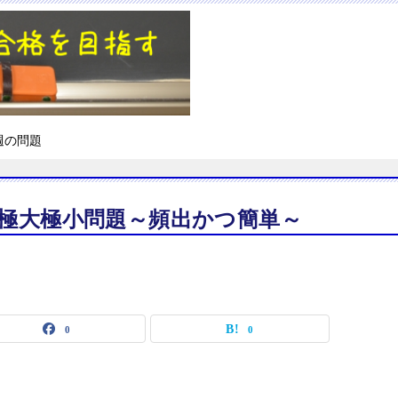
週の問題
小極大極小問題～頻出かつ簡単～
0
0