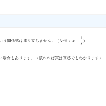
1
+
いう関係式は成り立ちません。（反例：
)
x
x
うが速い場合もあります。（慣れれば実は直感でもわかります）