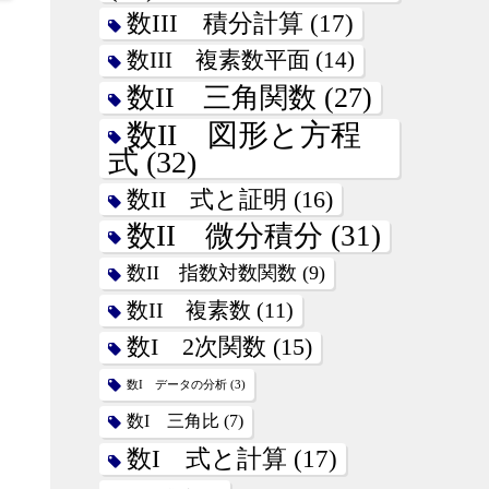
数III 積分計算
(17)
数III 複素数平面
(14)
数II 三角関数
(27)
数II 図形と方程
式
(32)
数II 式と証明
(16)
数II 微分積分
(31)
数II 指数対数関数
(9)
数II 複素数
(11)
数I 2次関数
(15)
数I データの分析
(3)
数I 三角比
(7)
数I 式と計算
(17)